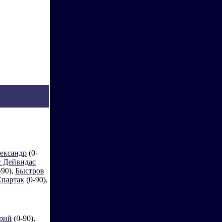
ександр
(0-
с Дейвидас
-90),
Быстров
Спартак
(0-90),
рий
(0-90),