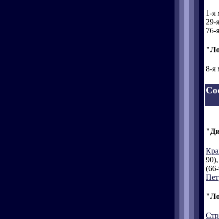
1-я
29-
76-
"Ло
8-я
Со
"Ди
Кра
90)
(66
Пет
"Ло
Стр