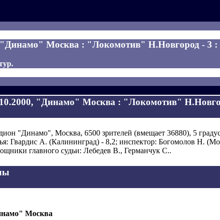
, "Динамо" Москва : "Локомотив" Н.Новгород - 3 :
 тур.
.10.2000, "Динамо" Москва : "Локомотив" Н.Новгор
дион "Динамо", Москва, 6500 зрителей (вмещает 36880), 5 граду
ья: Гвардис А. (Калининград) - 8,2; инспектор: Богомолов Н. (Мо
ощники главного судьи: Лебедев В., Германчук С..
лы
намо" Москва