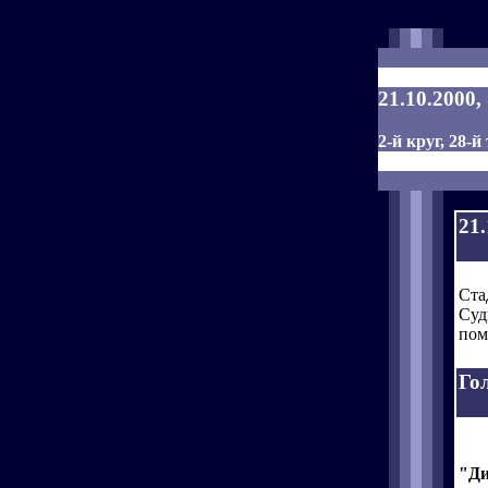
21.10.2000
2-й круг, 28-й
21
Ста
Суд
пом
Го
"Ди