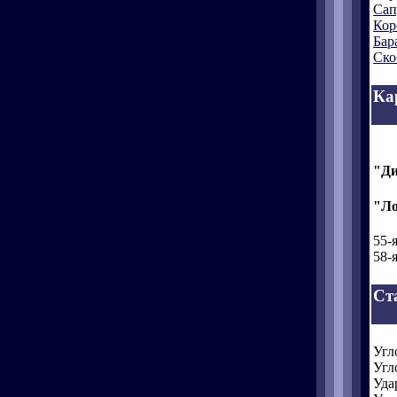
Сап
Кор
Бар
Ско
Ка
"Ди
"Ло
55-
58-
Ст
Угл
Угл
Уда