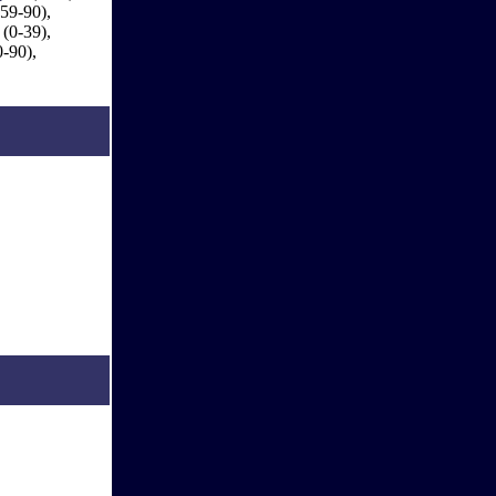
59-90),
(0-39),
-90),