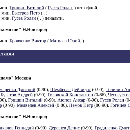
 мин.
Гришин Виталий
(
Гусев Ролан
,
) штрафной,
я мин.
Быстров Петр
(
,
)
я мин.
Гусев Ролан
(
,
) пенальти,
комотив" Н.Новгород
 мин.
Бровченко Виктор
(
Матвеев Юрий
,
)
ставы
намо" Москва
маренко Дмитрий
(0-90),
Шемберас Дейвидас
(0-90),
Точилин Ал
,
Булатов Андрей
(0-90),
Головской Константин
(0-66),
Чеснауски
-90),
Гришин Виталий
(0-90),
Аюпов Ансар
(0-90),
Гусев Ролан
(0
р
(0-90),
Медведев Алексей
(0-86),
Немов Петр
(86-90),
Гогниев 
комотив" Н.Новгород
икалов Геннадий
(0-90),
Дерешев Денис
(0-90),
Градиленко Дмит