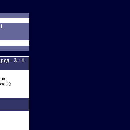
 1
од - 3 : 1
сов.
сква);