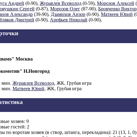
уга Андрей
(0-90),
Журавлев Всеволод
(0-59),
Морозов Алексей
(
овушкин Сергей
(0-87),
Морозов Олег
(87-90),
Бровченко Виктор
анов Александр
(39-90),
Дзамихов Анзор
(0-90),
Матвеев Юрий
(0
бляков Дмитрий
(0-90),
Арефьев Николай
(0-90),
рточки
намо" Москва
комотив" Н.Новгород
я мин.
Журавлев Всеволод
, ЖК, Грубая игра
я мин.
Матвеев Юрий
, ЖК, Грубая игра
атистика
овые хозяев: 9
овые гостей: 2
ры по воротам хозяев (в створ, штанга, перекладина): 21 (13, 1, 0)