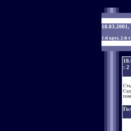
18.03.2001
1-й круг, 2-й т
18
: 2
Ста
Суд
пом
Го