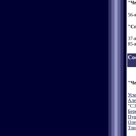
"Че
56-
"Сп
37-
85-
Со
"Че
Усм
Але
"СЭ
Бер
Пуш
Оле
Тли