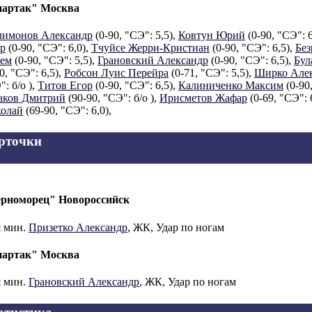
артак" Москва
имонов Александр
(0-90, "СЭ": 5,5),
Ковтун Юрий
(0-90, "СЭ": 6
р
(0-90, "СЭ": 6,0),
Тчуйсе Жерри-Кристиан
(0-90, "СЭ": 6,5),
Бе
ем
(0-90, "СЭ": 5,5),
Грановский Александр
(0-90, "СЭ": 6,5),
Бул
0, "СЭ": 6,5),
Робсон Луис Перейра
(0-71, "СЭ": 5,5),
Ширко Але
: б/о ),
Титов Егор
(0-90, "СЭ": 6,5),
Калиниченко Максим
(0-90,
аков Дмитрий
(90-90, "СЭ": б/о ),
Ирисметов Жафар
(0-69, "СЭ": 
олай
(69-90, "СЭ": 6,0),
рточки
рноморец" Новороссийск
я мин.
Призетко Александр
, ЖК, Удар по ногам
артак" Москва
я мин.
Грановский Александр
, ЖК, Удар по ногам