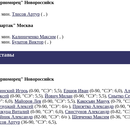
рноморец" Новороссийск
я мин.
Тлисов Артур
(
,
)
артак" Москва
я мин.
Калиниченко Максим
(
,
)
я мин.
Булатов Виктор
(
,
)
ставы
рноморец" Новороссийск
инский Игроь
(0-90, "СЭ": 5,5),
Ершов Иван
(0-90, "СЭ": 6,0),
Ал
ксей
(0-90, "СЭ": 5,5),
Йович Милан
(0-90, "СЭ": 5,5),
Снытко Се
": 6,0),
Майоров Лев
(0-90, "СЭ": 5,5),
Какосьян Манук
(0-79, "СЭ
езуцкий Алексей
(79-90, "СЭ": б/о ),
Призетко Александр
(0-90, "
куца Виталий
(0-90, "СЭ": 6,0),
Свистунов Александр
(0-82, "СЭ
йник Александр
(82-90, "СЭ": б/о ),
Шевченко Максим
(0-36, "СЭ
сов Артур
(36-90, "СЭ": 6,5),