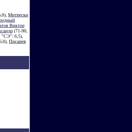
,0),
Митрески
зродный
атов Виктор
ксандр
(71-90,
 "СЭ": 6,5),
6,0),
Писарев