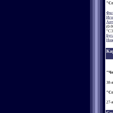
"Сп
Фил
Иго
Арт
(0-9
"СЭ"
Буг
Ник
Ка
"Че
38-
"Сп
27-