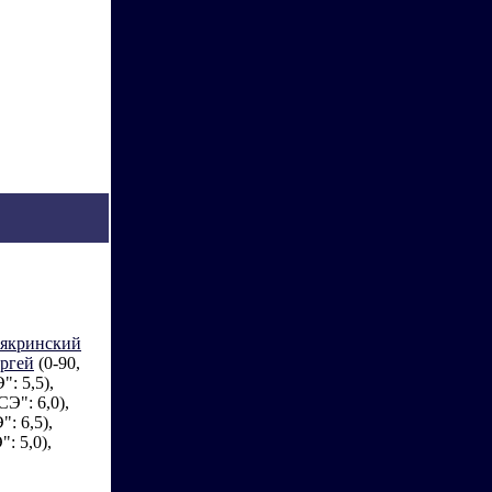
якринский
ргей
(0-90,
": 5,5),
СЭ": 6,0),
": 6,5),
": 5,0),