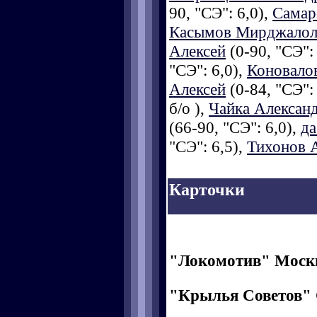
90, "СЭ": 6,0),
Самар
Касымов Мирджало
Алексей
(0-90, "СЭ":
"СЭ": 6,0),
Коновало
Алексей
(0-84, "СЭ":
б/о ),
Чайка Алексан
(66-90, "СЭ": 6,0),
да
"СЭ": 6,5),
Тихонов 
Карточки
"Локомотив" Моск
"Крылья Советов"