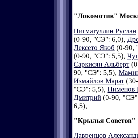
"Локомотив" Моск
Нигматуллин Руслан
(0-90, "СЭ": 6,0),
Др
Лексето Якоб
(0-90, 
(0-90, "СЭ": 5,5),
Чуг
Саркисян Альберт
(0
90, "СЭ": 5,5),
Мамин
Измайлов Марат
(30-
"СЭ": 5,5),
Пименов 
Дмитрий
(0-90, "СЭ":
6,5),
"Крылья Советов"
Лавренцов Александ