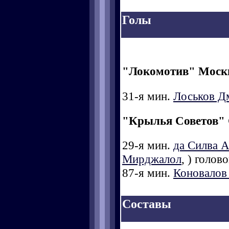
Голы
"Локомотив" Моск
31-я мин.
Лоськов Д
"Крылья Советов"
29-я мин.
да Силва 
Мирджалол
,
) голово
87-я мин.
Коновалов
Составы