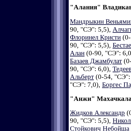
"Алания" Владика
Мандрыкин Веньями
90, "СЭ": 5,5),
Алчаг
Флоринел Кристи
(0-
90, "СЭ": 5,5),
Беста
Алан
(0-90, "СЭ": 6,
Базаев Джамбулат
(0-
90, "СЭ": 6,0),
Тедее
Альберт
(0-54, "СЭ":
"СЭ": 7,0),
Боргес П
"Анжи" Махачкал
Жидков Александр
(0
90, "СЭ": 5,5),
Никол
Стойкович Небойша