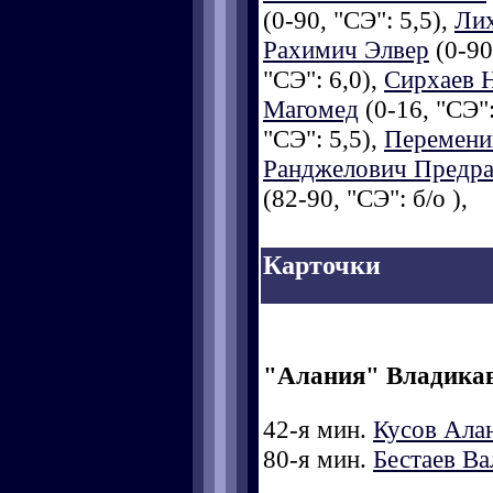
(0-90, "СЭ": 5,5),
Лих
Рахимич Элвер
(0-90
"СЭ": 6,0),
Сирхаев 
Магомед
(0-16, "СЭ":
"СЭ": 5,5),
Перемени
Ранджелович Предра
(82-90, "СЭ": б/о ),
Карточки
"Алания" Владика
42-я мин.
Кусов Ала
80-я мин.
Бестаев Ва