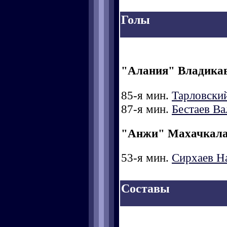
Голы
"Алания" Владика
85-я мин.
Тарловски
87-я мин.
Бестаев Ва
"Анжи" Махачкал
53-я мин.
Сирхаев Н
Составы