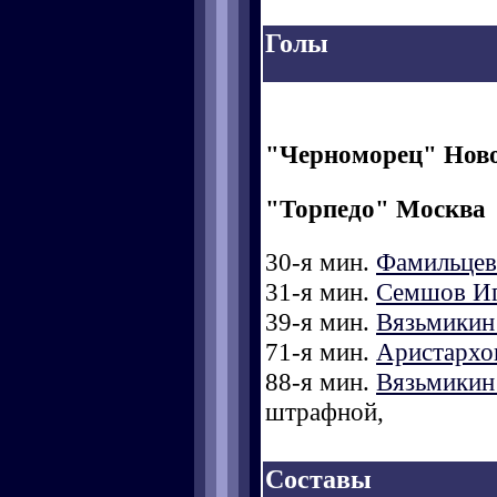
Голы
"Черноморец" Нов
"Торпедо" Москва
30-я мин.
Фамильцев
31-я мин.
Семшов И
39-я мин.
Вязьмикин
71-я мин.
Аристархо
88-я мин.
Вязьмикин
штрафной,
Составы