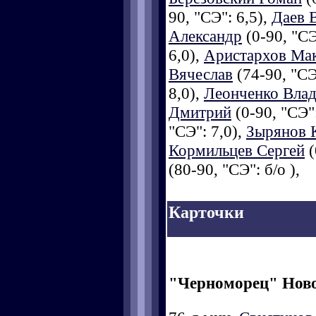
90, "СЭ": 6,5),
Даев 
Александр
(0-90, "СЭ
6,0),
Аристархов Ма
Вячеслав
(74-90, "СЭ
8,0),
Леонченко Вла
Дмитрий
(0-90, "СЭ":
"СЭ": 7,0),
Зырянов 
Кормильцев Сергей
(
(80-90, "СЭ": б/о ),
Карточки
"Черноморец" Нов