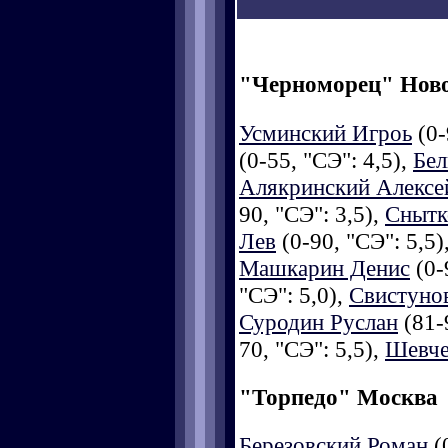
"Черноморец" Нов
Усминский Игроь
(0-
(0-55, "СЭ": 4,5),
Бел
Алякринский Алексе
90, "СЭ": 3,5),
Снытк
Лев
(0-90, "СЭ": 5,5)
Машкарин Денис
(0-
"СЭ": 5,0),
Свистуно
Суродин Руслан
(81-9
70, "СЭ": 5,5),
Шевче
"Торпедо" Москва
Березовский Роман
(0