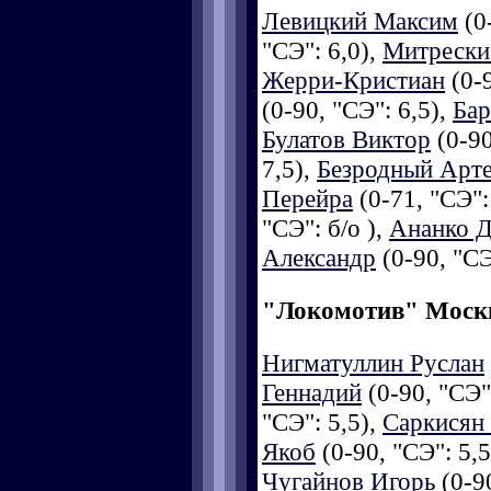
Левицкий Максим
(0-
"СЭ": 6,0),
Митрески
Жерри-Кристиан
(0-9
(0-90, "СЭ": 6,5),
Бар
Булатов Виктор
(0-90
7,5),
Безродный Арт
Перейра
(0-71, "СЭ":
"СЭ": б/о ),
Ананко 
Александр
(0-90, "СЭ
"Локомотив" Моск
Нигматуллин Руслан
Геннадий
(0-90, "СЭ"
"СЭ": 5,5),
Саркисян
Якоб
(0-90, "СЭ": 5,5
Чугайнов Игорь
(0-90