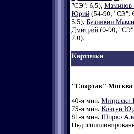
"СЭ": 6,5),
Маминов 
Юрий
(54-90, "СЭ": 
5,5),
Бузникин Макс
Дмитрий
(0-90, "СЭ":
7,0),
Карточки
"Спартак" Москва
40-я мин.
Митрески 
75-я мин.
Ковтун Ю
81-я мин.
Ширко Але
Недисциплинированн