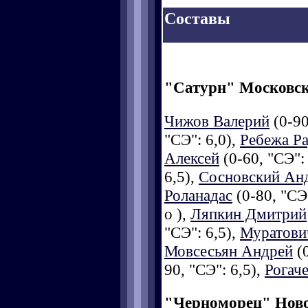
Составы
"Сатурн" Московск
Чижов Валерий
(0-90
"СЭ": 6,0),
Ребежа Р
Алексей
(0-60, "СЭ":
6,5),
Сосновский Ан
Роланадас
(0-80, "СЭ"
о ),
Ляпкин Дмитрий
"СЭ": 6,5),
Муратови
Мовсесьян Андрей
(0
90, "СЭ": 6,5),
Рогач
"Черноморец" Нов