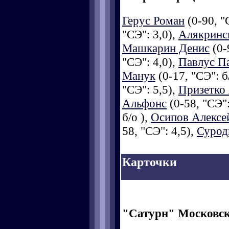
Герус Роман
(0-90, "
"СЭ": 3,0),
Алякринс
Машкарин Денис
(0-
"СЭ": 4,0),
Павлус П
Манук
(0-17, "СЭ": б
"СЭ": 5,5),
Призетко
Альфонс
(0-58, "СЭ":
б/о ),
Осипов Алексе
58, "СЭ": 4,5),
Сурод
Карточки
"Сатурн" Московск