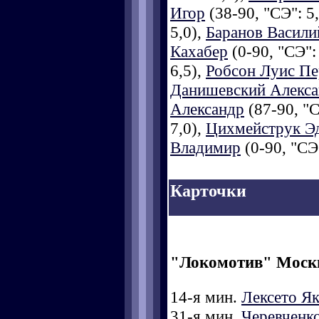
Игор
(38-90, "СЭ": 5
5,0),
Баранов Васили
Кахабер
(0-90, "СЭ":
6,5),
Робсон Луис Пе
Данишевский Алекс
Александр
(87-90, "С
7,0),
Цихмейструк Э
Владимир
(0-90, "СЭ"
Карточки
"Локомотив" Моск
14-я мин.
Лексето Я
31-я мин.
Черевченк