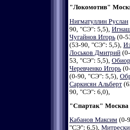
"Локомотив" Моск
Нигматуллин Руслан
90, "СЭ": 5,5),
Игнаш
Чугайнов Игорь
(0-53
(53-90, "СЭ": 5,5),
И
Лоськов Дмитрий
(0-
53, "СЭ": 5,5),
Обиор
Черевченко Игорь
(0-
(0-90, "СЭ": 5,5),
Об
Саркисян Альберт
(6
90, "СЭ": 6,0),
"Спартак" Москва
Кабанов Максим
(0-9
"СЭ": 6,5),
Митрески