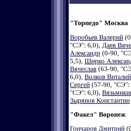
"Торпедо" Москва
Воробьев Валерий
(0
"СЭ": 6,0),
Даев Вяч
Александр
(0-90, "СЭ
5,5),
Ширко Алексан
Вячеслав
(63-90, "СЭ
6,0),
Волков Виталий
Сергей
(57-90, "СЭ":
"СЭ": 6,0),
Вязьмики
Зырянов Константин
"Факел" Воронеж
Гончаров Дмитрий
(0