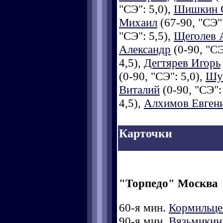
"СЭ": 5,0),
Шишкин 
Михаил
(67-90, "СЭ":
"СЭ": 5,5),
Щеголев 
Александр
(0-90, "СЭ
4,5),
Дегтярев Игорь
(0-90, "СЭ": 5,0),
Шу
Виталий
(0-90, "СЭ":
4,5),
Алхимов Евген
Карточки
"Торпедо" Москва
60-я мин.
Кормильце
90-я мин.
Вязьмикин