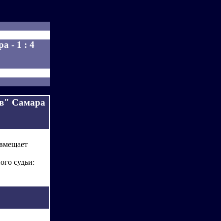
 - 1 : 4
ов" Самара
(вмещает
ого судьи: