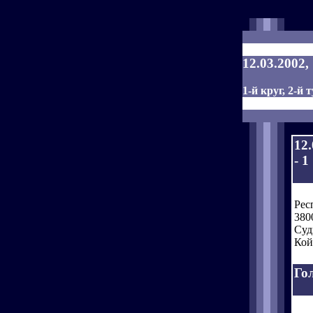
12.03.2002
1-й круг, 2-й т
12
- 1 
Рес
380
Суд
Кой
Го