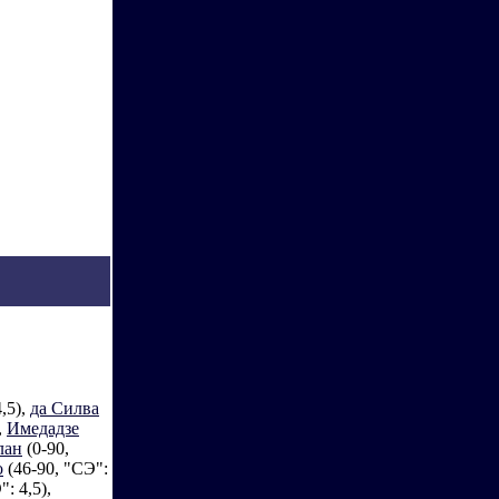
,5),
да Силва
,
Имедадзе
лан
(0-90,
о
(46-90, "СЭ":
: 4,5),