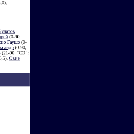
,0),
Булатов
дрей
(0-90,
сио Гаушо
(0-
ксандр
(0-90,
о
(21-90, "СЭ":
6,5),
Овие