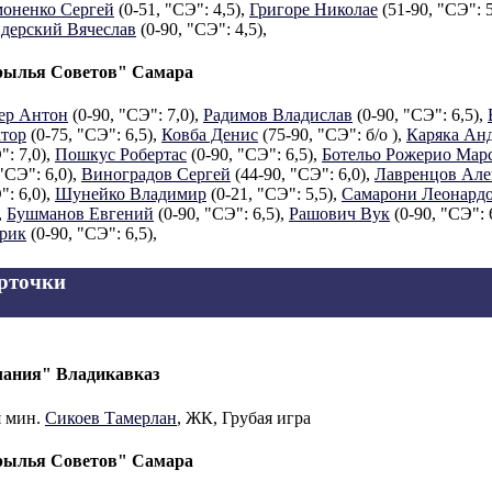
оненко Сергей
(0-51, "СЭ": 4,5),
Григоре Николае
(51-90, "СЭ": 5
дерский Вячеслав
(0-90, "СЭ": 4,5),
ылья Советов" Самара
ер Антон
(0-90, "СЭ": 7,0),
Радимов Владислав
(0-90, "СЭ": 6,5),
тор
(0-75, "СЭ": 6,5),
Ковба Денис
(75-90, "СЭ": б/о ),
Каряка Ан
": 7,0),
Пошкус Робертас
(0-90, "СЭ": 6,5),
Ботельо Рожерио Мар
"СЭ": 6,0),
Виноградов Сергей
(44-90, "СЭ": 6,0),
Лавренцов Але
": 6,0),
Шунейко Владимир
(0-21, "СЭ": 5,5),
Самарони Леонард
,
Бушманов Евгений
(0-90, "СЭ": 6,5),
Рашович Вук
(0-90, "СЭ": 
рик
(0-90, "СЭ": 6,5),
рточки
ания" Владикавказ
я мин.
Сикоев Тамерлан
, ЖК, Грубая игра
ылья Советов" Самара