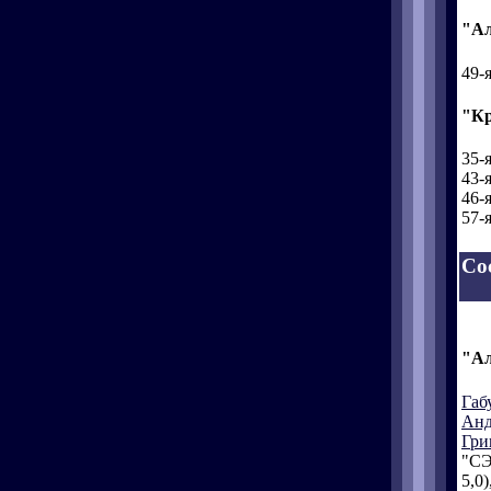
"Ал
49-
"Кр
35-
43-
46-
57-
Со
"Ал
Габ
Анд
Гри
"СЭ
5,0)