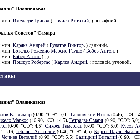
ания" Владикавказ
я мин.
Имедадзе Григол
(
Чочиев Виталий
,
) штрафной,
ылья Советов" Самара
я мин.
Каряка Андрей
(
Булатов Виктор
,
) дальний,
я мин.
Ботельо Рожерио Марсио Гаушо
(
Бобер Антон
,
)
я мин.
Бобер Антон
(
,
)
я мин.
Пошкус Робертас
(
Каряка Андрей
,
) головой, угловой,
ставы
ания" Владикавказ
улов Владимир
(0-90, "СЭ": 5,0),
Тарловский Игорь
(0-46, "СЭ": 4
жело Маркос
(46-90, "СЭ": 4,5),
Тетрадзе Омари
(0-90, "СЭ": 5,0)
гол
(0-90, "СЭ": 4,5),
Сикоев Тамерлан
(0-90, "СЭ": 5,0),
Кусов А
": 5,0),
Теблоев Анатолий
(0-46, "СЭ": 4,5),
Боргес Пауло Эмили
,
Чочиев Виталий
(0-90, "СЭ": 5,5),
Балицкий Виталий
(0-90, "СЭ"