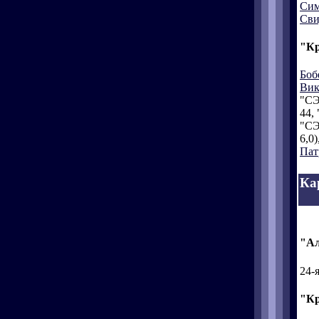
Сим
Сви
"Кр
Боб
Вик
"СЭ
44, 
"СЭ
6,0)
Пат
Ка
"Ал
24-
"Кр