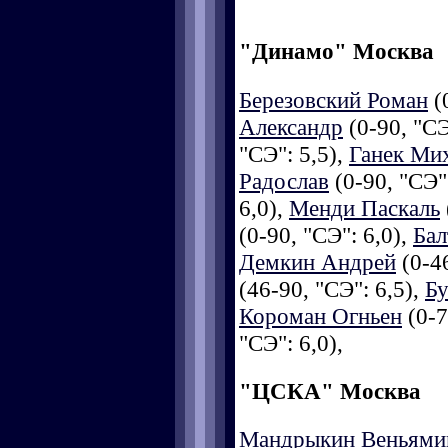
"Динамо" Москва
Березовский Роман
(0
Александр
(0-90, "СЭ
"СЭ": 5,5),
Ганек Ми
Радослав
(0-90, "СЭ"
6,0),
Менди Паскаль
(0-90, "СЭ": 6,0),
Бал
Демкин Андрей
(0-46
(46-90, "СЭ": 6,5),
Б
Короман Огньен
(0-7
"СЭ": 6,0),
"ЦСКА" Москва
Мандрыкин Веньями