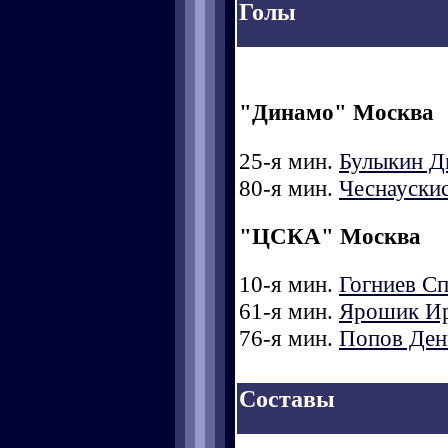
Голы
"Динамо" Москва
25-я мин.
Булыкин Д
80-я мин.
Чеснауски
"ЦСКА" Москва
10-я мин.
Гогниев Сп
61-я мин.
Ярошик И
76-я мин.
Попов Ден
Составы