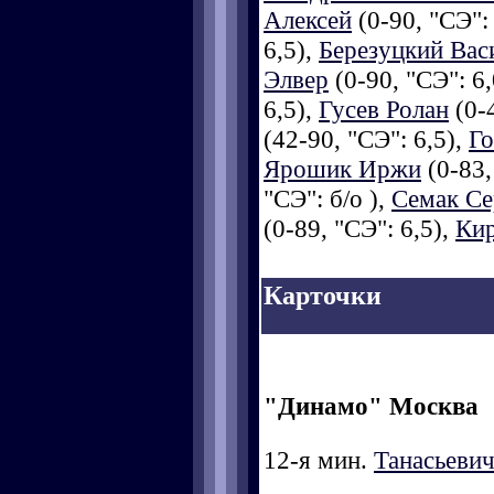
Алексей
(0-90, "СЭ":
6,5),
Березуцкий Вас
Элвер
(0-90, "СЭ": 6,
6,5),
Гусев Ролан
(0-4
(42-90, "СЭ": 6,5),
Го
Ярошик Иржи
(0-83,
"СЭ": б/о ),
Семак Се
(0-89, "СЭ": 6,5),
Ки
Карточки
"Динамо" Москва
12-я мин.
Танасьеви