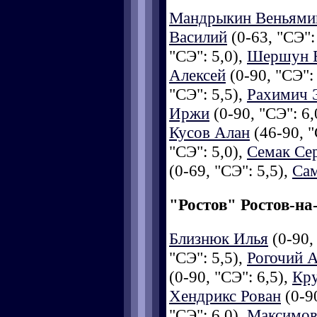
Мандрыкин Веньями
Василий
(0-63, "СЭ":
"СЭ": 5,0),
Шершун Б
Алексей
(0-90, "СЭ":
"СЭ": 5,5),
Рахимич 
Иржи
(0-90, "СЭ": 6,
Кусов Алан
(46-90, "
"СЭ": 5,0),
Семак Се
(0-69, "СЭ": 5,5),
Сам
"Ростов" Ростов-на
Близнюк Илья
(0-90,
"СЭ": 5,5),
Рогочий 
(0-90, "СЭ": 6,5),
Кр
Хендрикс Рован
(0-90
"СЭ": 6,0),
Максимо