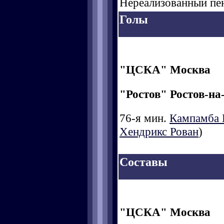
Нереализованный пена
Голы
"ЦСКА" Москва
"Ростов" Ростов-на
76-я мин.
Кампамба 
Хендрикс Рован
)
Составы
"ЦСКА" Москва