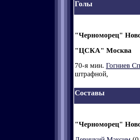
Голы
"Черноморец" Нов
"ЦСКА" Москва
70-я мин.
Гогниев Сп
штрафной,
Составы
"Черноморец" Нов
Левицкий Максим
(0-