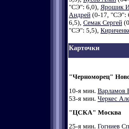
"СЭ": 6,0),
Ярошик 
Андрей
(0-17, "СЭ": 
6,5),
Семак Сергей
(0
"СЭ": 5,5),
Кириченк
Карточки
"Черноморец" Нов
10-я мин.
Варламов 
53-я мин.
Черкес Ал
"ЦСКА" Москва
25-я мин.
Гогниев Сп