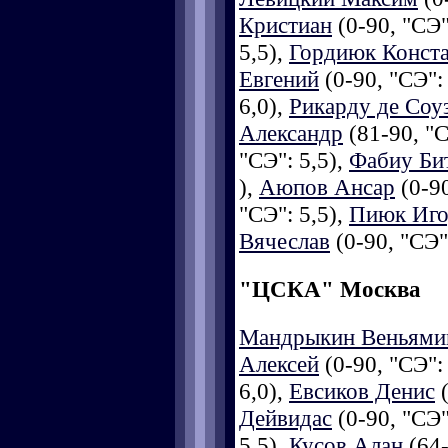
Кристиан
(0-90, "СЭ"
5,5),
Гордиюк Конст
Евгений
(0-90, "СЭ":
6,0),
Рикарду де Соу
Александр
(81-90, "С
"СЭ": 5,5),
Фабиу Бит
),
Аюпов Ансар
(0-90
"СЭ": 5,5),
Пиюк Иго
Вячеслав
(0-90, "СЭ":
"ЦСКА" Москва
Мандрыкин Веньями
Алексей
(0-90, "СЭ":
6,0),
Евсиков Денис
(
Дейвидас
(0-90, "СЭ"
5,5),
Кусов Алан
(64-