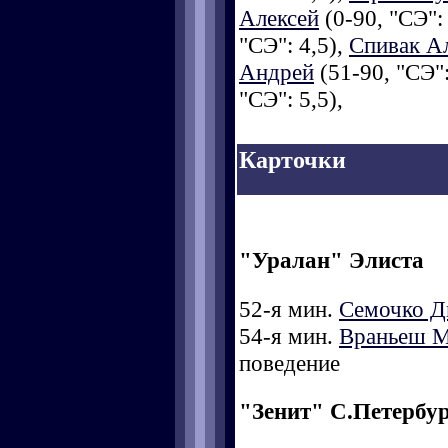
Алексей
(0-90, "СЭ":
"СЭ": 4,5),
Спивак А
Андрей
(51-90, "СЭ":
"СЭ": 5,5),
Карточки
"Уралан" Элиста
52-я мин.
Семочко Д
54-я мин.
Враньеш 
поведение
"Зенит" С.Петербу