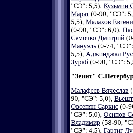
"СЭ": 5,5),
Кузьмин 
Марат
(0-90, "СЭ": 5
5,5),
Малахов Евген
(0-90, "СЭ": 6,0),
Пас
Семочко Дмитрий
(0
Мануэль
(0-74, "СЭ":
5,5),
Аджинджал Рус
Зураб
(0-90, "СЭ": 5,
"Зенит" С.Петербу
Малафеев Вячеслав
(
90, "СЭ": 5,0),
Вьешт
Овсепян Саркис
(0-90
"СЭ": 5,0),
Осипов С
Владимир
(58-90, "С
"СЭ": 4,5),
Гартиг Л