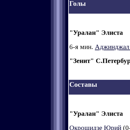
Голы
"Уралан" Элиста
6-я мин.
Аджинджал 
"Зенит" С.Петербу
Составы
"Уралан" Элиста
Окрошидзе Юрий
(0-