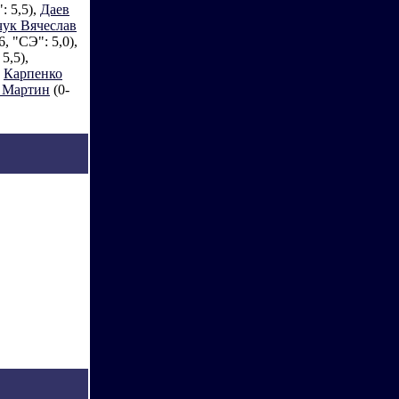
: 5,5),
Даев
ук Вячеслав
6, "СЭ": 5,0),
5,5),
,
Карпенко
 Мартин
(0-