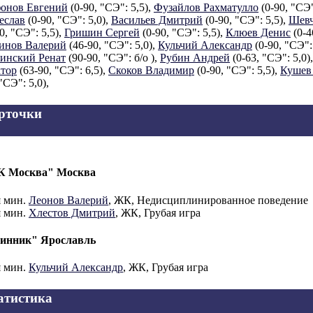
онов Евгений
(0-90, "СЭ": 5,5),
Фузайлов Рахматулло
(0-90, "СЭ"
еслав
(0-90, "СЭ": 5,0),
Васильев Дмитрий
(0-90, "СЭ": 5,5),
Шевч
0, "СЭ": 5,5),
Гришин Сергей
(0-90, "СЭ": 5,5),
Клюев Денис
(0-4
инов Валерий
(46-90, "СЭ": 5,0),
Кульчий Александр
(0-90, "СЭ": 
инский Ренат
(90-90, "СЭ": б/о ),
Рубин Андрей
(0-63, "СЭ": 5,0)
тор
(63-90, "СЭ": 6,5),
Скоков Владимир
(0-90, "СЭ": 5,5),
Кушев
"СЭ": 5,0),
рточки
К Москва" Москва
я мин.
Леонов Валерий
, ЖК, Недисциплинированное поведение
я мин.
Хлестов Дмитрий
, ЖК, Грубая игра
инник" Ярославль
я мин.
Кульчий Александр
, ЖК, Грубая игра
атистика