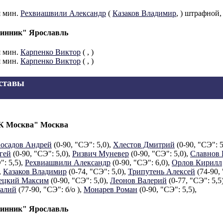
я мин.
Рехвиашвили Александр
(
Казаков Владимир
,
) штрафной,
инник" Ярославль
я мин.
Карпенко Виктор
(
,
)
я мин.
Карпенко Виктор
(
,
)
ставы
К Москва" Москва
осадов Андрей
(0-90, "СЭ": 5,0),
Хлестов Дмитрий
(0-90, "СЭ": 5
гей
(0-90, "СЭ": 5,0),
Ризвич Муневер
(0-90, "СЭ": 5,0),
Славнов 
": 5,5),
Рехвиашвили Александр
(0-90, "СЭ": 6,0),
Орлов Кирилл
,
Казаков Владимир
(0-74, "СЭ": 5,0),
Трипутень Алексей
(74-90, 
ецкий Максим
(0-90, "СЭ": 5,0),
Леонов Валерий
(0-77, "СЭ": 5,5
алий
(77-90, "СЭ": б/о ),
Монарев Роман
(0-90, "СЭ": 5,5),
инник" Ярославль