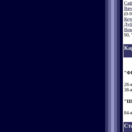
Саф
Вяч
(0-9
Кеч
Дуб
Вик
90, 
Ка
"Ф
28-
38-
"Ш
84-
Ст