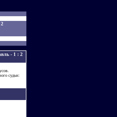
 2
ль - 1 : 2
усов.
ного судьи: