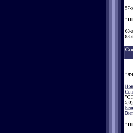
57-
"Ш
68-
83-
Со
"Ф
Нов
Сер
"СЭ
5,0)
Бел
Вит
"Ш