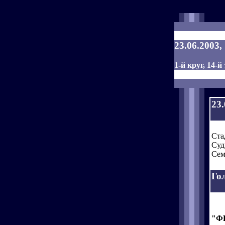
23.06.2003
1-й круг, 14-й
23
Ста
Суд
Сем
Го
"Ф