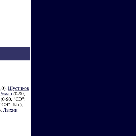
,0),
Шустиков
Роман
(0-90,
(0-90, "СЭ":
"СЭ": б/о ),
),
Лыхин