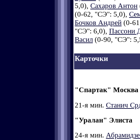
5,0),
Сахаров Антон
(0-62, "СЭ": 5,0),
Се
Бочков Андрей
(0-61
"СЭ": 6,0),
Пассони 
Васил
(0-90, "СЭ": 5,
Карточки
"Спартак" Москва
21-я мин.
Станич Ср
"Уралан" Элиста
24-я мин.
Абрамидзе