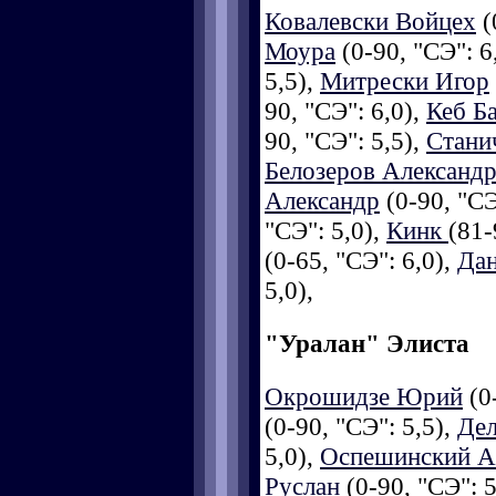
Ковалевски Войцех
(
Моура
(0-90, "СЭ": 6
5,5),
Митрески Игор
90, "СЭ": 6,0),
Кеб Б
90, "СЭ": 5,5),
Стани
Белозеров Александ
Александр
(0-90, "СЭ
"СЭ": 5,0),
Кинк
(81-
(0-65, "СЭ": 6,0),
Дан
5,0),
"Уралан" Элиста
Окрошидзе Юрий
(0-
(0-90, "СЭ": 5,5),
Дел
5,0),
Оспешинский А
Руслан
(0-90, "СЭ": 5