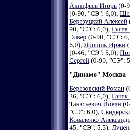
Акинфеев Игорь
(0-9
(0-90, "СЭ": 6,0),
Ше
Березуцкий Алексей
(
90, "СЭ": 6,0),
Гусев
Элвер
(0-90, "СЭ": 6,
6,0),
Ярошик Иржи
(
(0-46, "СЭ": 5,0),
По
Сергей
(0-90, "СЭ": 5
"Динамо" Москва
Березовский Роман
(0
36, "СЭ": 6,0),
Ганек
Танасьевич Йован
(0-
"СЭ": 6,0),
Свидерск
Коваленко Александ
45, "СЭ": 5,5),
Луцен