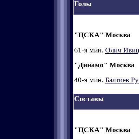
Голы
"ЦСКА" Москва
61-я мин.
Олич Ивиц
"Динамо" Москва
40-я мин.
Балтиев Ру
Составы
"ЦСКА" Москва