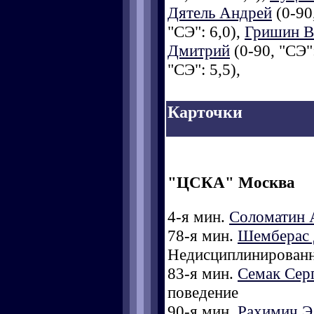
Дятель Андрей
(0-90,
"СЭ": 6,0),
Гришин В
Дмитрий
(0-90, "СЭ":
"СЭ": 5,5),
Карточки
"ЦСКА" Москва
4-я мин.
Соломатин 
78-я мин.
Шемберас 
Недисциплинированн
83-я мин.
Семак Сер
поведение
90-я мин.
Рахимич Э