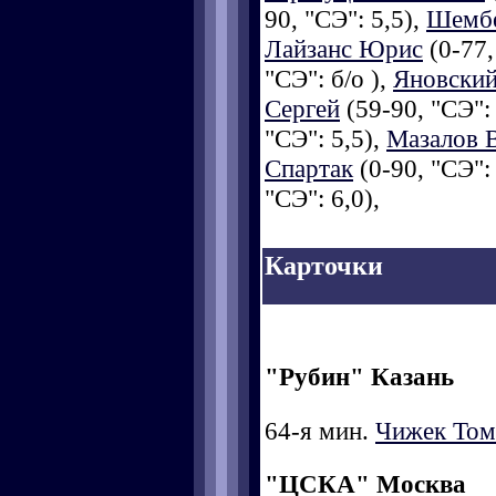
90, "СЭ": 5,5),
Шембе
Лайзанс Юрис
(0-77,
"СЭ": б/о ),
Яновский
Сергей
(59-90, "СЭ":
"СЭ": 5,5),
Мазалов 
Спартак
(0-90, "СЭ":
"СЭ": 6,0),
Карточки
"Рубин" Казань
64-я мин.
Чижек То
"ЦСКА" Москва