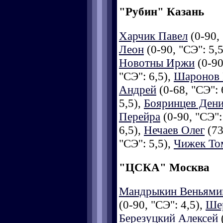
"Рубин" Казань
Харчик Павел
(0-90, 
Леон
(0-90, "СЭ": 5,
Новотны Иржи
(0-90
"СЭ": 6,5),
Шаронов 
Андрей
(0-68, "СЭ": 
5,5),
Бояринцев Ден
Перейра
(0-90, "СЭ":
6,5),
Нечаев Олег
(73
"СЭ": 5,5),
Чижек Т
"ЦСКА" Москва
Мандрыкин Веньями
(0-90, "СЭ": 4,5),
Ше
Березуцкий Алексей
(