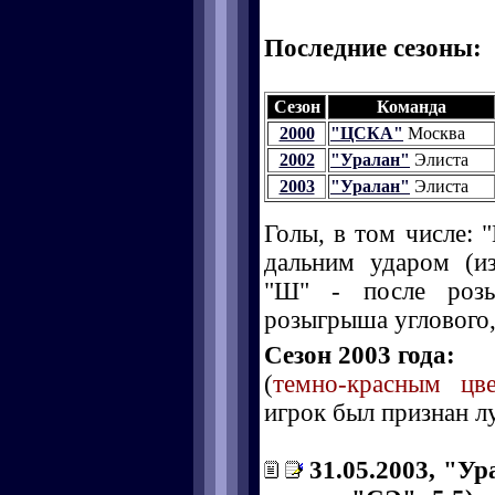
Последние сезоны:
Сезон
Команда
2000
"ЦСКА"
Москва
2002
"Уралан"
Элиста
2003
"Уралан"
Элиста
Голы, в том числе: "
дальним ударом (и
"Ш" - после розы
розыгрыша углового, 
Сезон 2003 года:
(
темно-красным цв
игрок был признан л
31.05.2003, "Ура