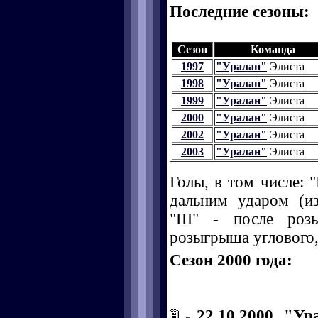
Последние сезоны:
Сезон
Команда
1997
"Уралан"
Элиста
1998
"Уралан"
Элиста
1999
"Уралан"
Элиста
2000
"Уралан"
Элиста
2002
"Уралан"
Элиста
2003
"Уралан"
Элиста
Голы, в том числе: "
дальним ударом (и
"Ш" - после розы
розыгрыша углового, 
Сезон 2000 года:
-
22.10.2000, "Ур