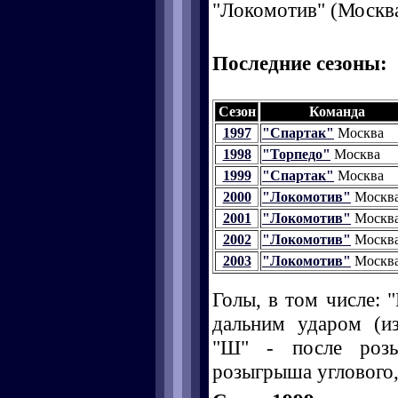
"Локомотив" (Москва
Последние сезоны:
Сезон
Команда
1997
"Спартак"
Москва
1998
"Торпедо"
Москва
1999
"Спартак"
Москва
2000
"Локомотив"
Москв
2001
"Локомотив"
Москв
2002
"Локомотив"
Москв
2003
"Локомотив"
Москв
Голы, в том числе: "
дальним ударом (и
"Ш" - после розы
розыгрыша углового, 