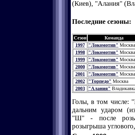
(Киев), "Алания" (Вл
Последние сезоны:
Сезон
Команда
1997
"Локомотив"
Москв
1998
"Локомотив"
Москв
1999
"Локомотив"
Москв
2000
"Локомотив"
Москв
2001
"Локомотив"
Москв
2002
"Торпедо"
Москва
2003
"Алания"
Владикавк
Голы, в том числе: "
дальним ударом (и
"Ш" - после розы
розыгрыша углового, 