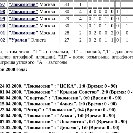
997
"Локомотив"
Москва
33
1
-
-
-
-
-
-
-
998
"Локомотив"
Москва
30
4
4
0
0
0
0
1
1
999
"Локомотив"
Москва
29
4
0
1
0
1
0
0
1
000
"Локомотив"
Москва
30
3
0
1
0
1
0
0
1
001
"Локомотив"
Москва
28
2
0
2
0
0
2
0
0
002
"Уралан"
Элиста
27
2
0
2
0
1
1
0
1
ы, в том числе: "П" - с пенальти, "Г" - головой, "Д" - дальним
делов штрафной площади), "Ш" - после розыгрыша штрафного
ыгрыша углового, "А" - автоголы.
он 2000 года:
24.03.2000, "Локомотив" : "ЦСКА", 1:0 (Время: 0 - 90)
01.04.2000, "Локомотив" : "Крылья Советов", 2:0 (Время: 0 -
08.04.2000, "Спартак" : "Локомотив", 0:0 (Время: 0 - 90)
15.04.2000, "Локомотив" : "Факел", 1:0 (Время: 0 - 90)
22.04.2000, "Ротор" : "Локомотив", 0:4 (Время: 0 - 90)
30.04.2000, "Локомотив" : "Анжи", 1:0 (Время: 0 - 90)
07.05.2000, "Локомотив" : "Локомотив", 0:1 (Время: 0 - 90)
13.05.2000, "Локомотив" : "Динамо", 1:0 (Время: 0 - 90)