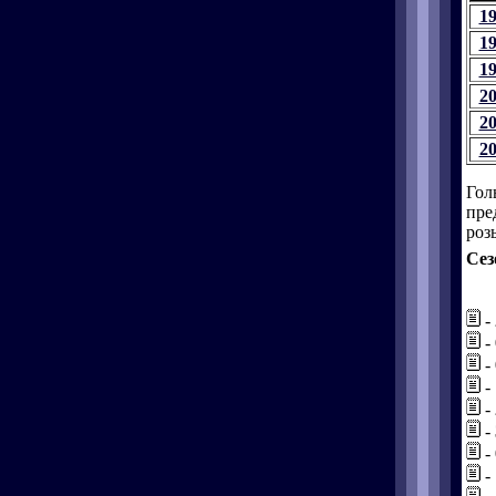
1
1
1
2
2
2
Гол
пре
роз
Сез
-
-
-
-
-
-
-
-