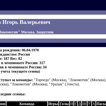
 Игорь Валерьевич
"Локомотив" Москва, Защитник
а рождения: 06.04.1970
жданство: Россия
т: 187 Вес: 82
 в чемпионате России: 317
ов в чемпионате России: 34
з учета текущего сезона)
тупал за команды:
"Торпедо" (Москва), "Локомотив" (Москва),
сква), "Локомотив" (Москва), "Уралан" (Элиста).
ледние сезоны:
зон
Команда
Игры
Голы
П
Г
Д
Ш
У
А
Пасы