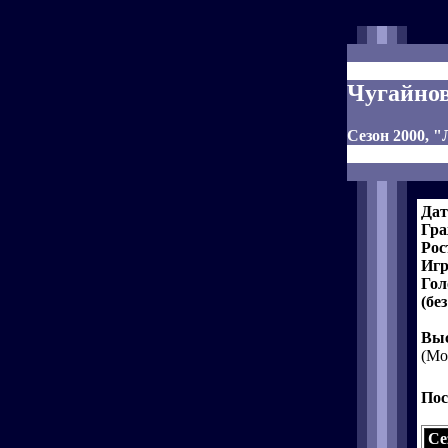
Чугайнов
Сезон 2000, 
Дат
Гра
Рос
Игр
Гол
(бе
Выс
(Мо
Пос
Се