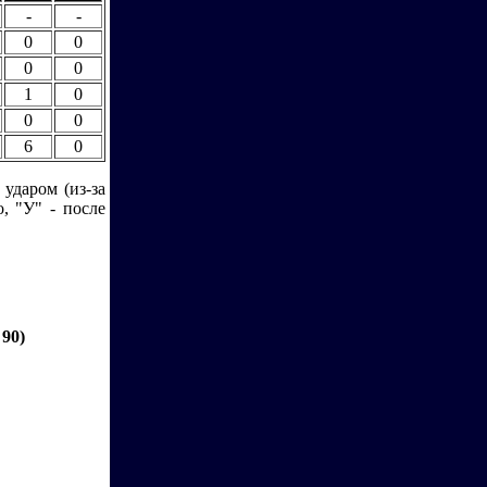
-
-
0
0
0
0
1
0
0
0
6
0
 ударом (из-за
, "У" - после
 90)