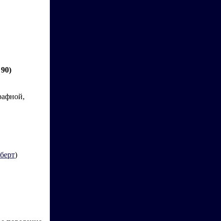
 90)
рафной,
берт
)