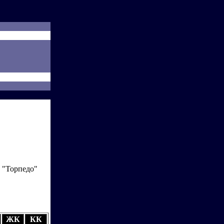
 "Торпедо"
ЖК
КК