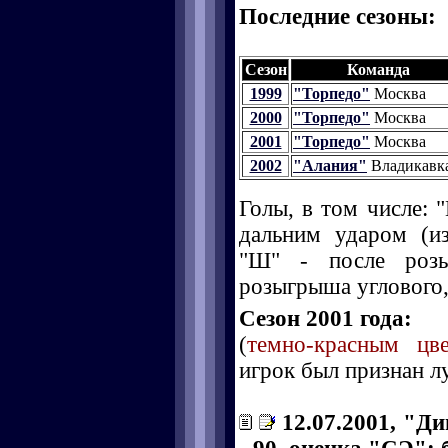
Последние сезоны:
Сезон
Команда
1999
"Торпедо"
Москва
2000
"Торпедо"
Москва
2001
"Торпедо"
Москва
2002
"Алания"
Владикавк
Голы, в том числе: "
дальним ударом (и
"Ш" - после розы
розыгрыша углового, 
Сезон 2001 года:
(
темно-красным цв
игрок был признан л
12.07.2001, "Ди