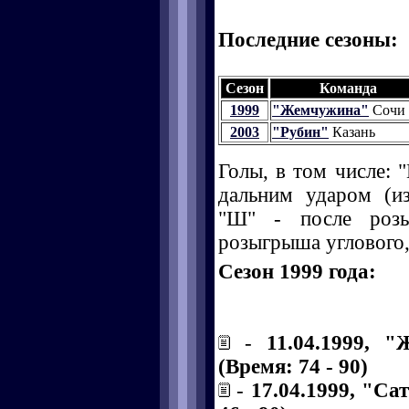
Последние сезоны:
Сезон
Команда
1999
"Жемчужина"
Сочи
2003
"Рубин"
Казань
Голы, в том числе: "
дальним ударом (и
"Ш" - после розы
розыгрыша углового, 
Сезон 1999 года:
-
11.04.1999, 
(Время: 74 - 90)
-
17.04.1999, "Са