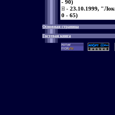
- 90)
-
23.10.1999, "Лок
0 - 65)
Основная страница
Гостевая книга