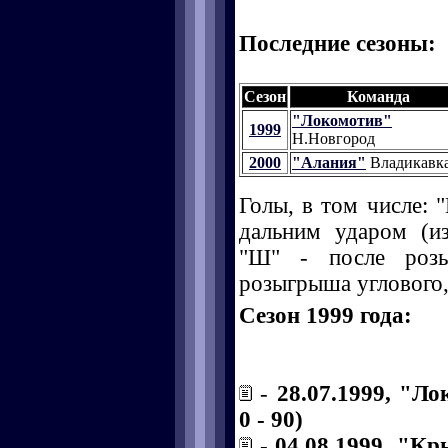
Последние сезоны:
Сезон
Команда
"Локомотив"
1999
Н.Новгород
2000
"Алания"
Владикавк
Голы, в том числе: "
дальним ударом (и
"Ш" - после розы
розыгрыша углового, 
Сезон 1999 года:
-
28.07.1999, "Ло
0 - 90)
-
04.08.1999, "Кр