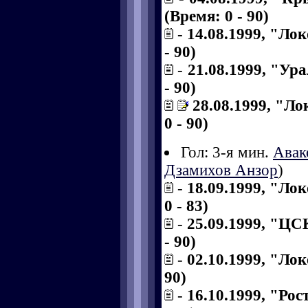
(Время: 0 - 90)
-
14.08.1999, "Ло
- 90)
-
21.08.1999, "Ур
- 90)
28.08.1999, "Л
0 - 90)
Гол: 3-я мин.
Авак
Дзамихов Анзор
)
-
18.09.1999, "Ло
0 - 83)
-
25.09.1999, "ЦС
- 90)
-
02.10.1999, "Лок
90)
-
16.10.1999, "Рос