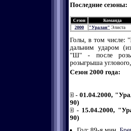
Последние сезоны:
Сезон
Команда
2000
"Уралан"
Элиста
Голы, в том числе: "
дальним ударом (и
"Ш" - после розы
розыгрыша углового, 
Сезон 2000 года:
-
01.04.2000, "Ура
90)
-
15.04.2000, "Ур
90)
Гол: 89-я мин.
Бре