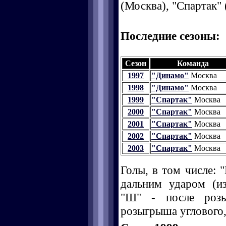
(Москва), "Спартак" 
Последние сезоны:
Сезон
Команда
1997
"Динамо"
Москва
1998
"Динамо"
Москва
1999
"Спартак"
Москва
2000
"Спартак"
Москва
2001
"Спартак"
Москва
2002
"Спартак"
Москва
2003
"Спартак"
Москва
Голы, в том числе: "
дальним ударом (и
"Ш" - после розы
розыгрыша углового, 