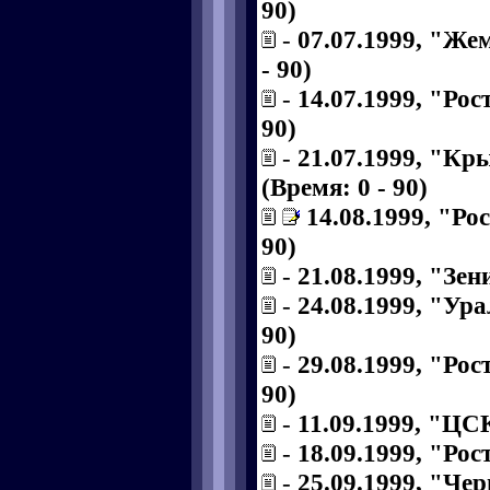
90)
-
07.07.1999, "Же
- 90)
-
14.07.1999, "Рос
90)
-
21.07.1999, "Кры
(Время: 0 - 90)
14.08.1999, "Ро
90)
-
21.08.1999, "Зени
-
24.08.1999, "Ура
90)
-
29.08.1999, "Рос
90)
-
11.09.1999, "ЦСК
-
18.09.1999, "Рост
-
25.09.1999, "Чер