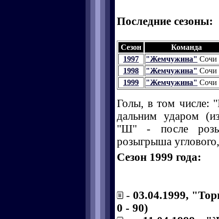
Последние сезоны:
Сезон
Команда
1997
"Жемчужина"
Сочи
1998
"Жемчужина"
Сочи
1999
"Жемчужина"
Сочи
Голы, в том числе: "
дальним ударом (и
"Ш" - после розы
розыгрыша углового, 
Сезон 1999 года:
-
03.04.1999, "То
0 - 90)