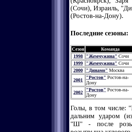
(Красноярск), "Заря
(Сочи), Израиль, "Д
(Ростов-на-Дону).
Последние сезоны:
Сезон
Команда
1998
"Жемчужина"
Сочи
1999
"Жемчужина"
Сочи
2000
"Динамо"
Москва
"Ростов"
Ростов-на-
2001
Дону
"Ростов"
Ростов-на-
2002
Дону
Голы, в том числе: "
дальним ударом (и
"Ш" - после розы
розыгрыша углового, 