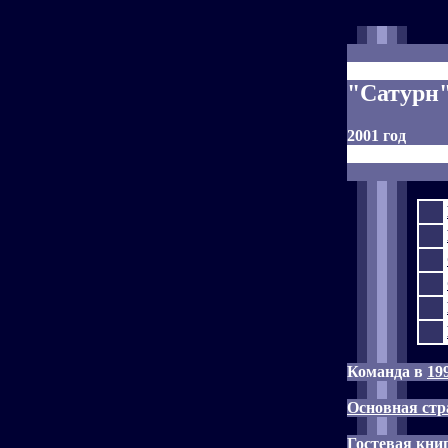
"Сатурн"
2001 год
Команда в
19
Основная стр
Гостевая кни