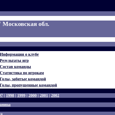
 Московская обл.
Информация о клубе
Результаты игр
Состав команды
Статистика по игрокам
Голы, забитые командой
Голы, пропущенные командой
97
|
1998
|
1999
|
2000
|
2001
|
2002
аница
га