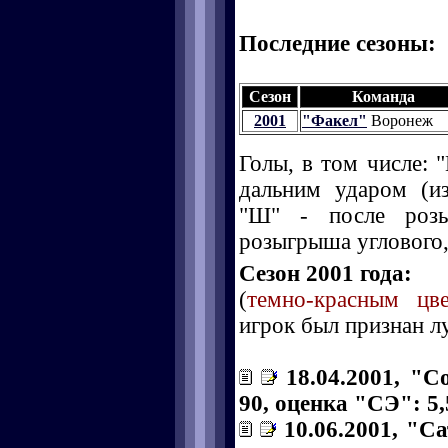
Последние сезоны:
Сезон
Команда
2001
"Факел"
Воронеж
Голы, в том числе: "
дальним ударом (и
"Ш" - после розы
розыгрыша углового, 
Сезон 2001 года:
(
темно-красным цв
игрок был признан л
18.04.2001, "С
90, оценка "СЭ": 5,
10.06.2001, "С