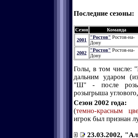
Последние сезоны:
Сезон
Команда
"Ростов"
Ростов-на-
2001
Дону
"Ростов"
Ростов-на-
2002
Дону
Голы, в том числе: "
дальним ударом (и
"Ш" - после розы
розыгрыша углового, 
Сезон 2002 года:
(
темно-красным цв
игрок был признан л
23.03.2002, "Ал