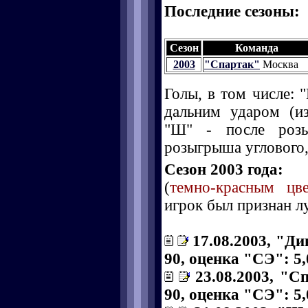
Последние сезоны:
Сезон
Команда
2003
"Спартак"
Москва
Голы, в том числе: "
дальним ударом (и
"Ш" - после розы
розыгрыша углового, 
Сезон 2003 года:
(
темно-красным цв
игрок был признан л
17.08.2003, "Ди
90, оценка "СЭ": 5,
23.08.2003, "С
90, оценка "СЭ": 5,