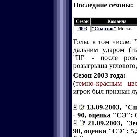
Последние сезоны:
Сезон
Команда
2003
"Спартак"
Москва
Голы, в том числе: "
дальним ударом (и
"Ш" - после розы
розыгрыша углового, 
Сезон 2003 года:
(
темно-красным цв
игрок был признан л
13.09.2003, "Сп
- 90, оценка "СЭ": 6
21.09.2003, "З
90, оценка "СЭ": 5,