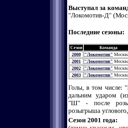
Выступал за коман
"Локомотив-Д" (Моск
Последние сезоны:
Сезон
Команда
2000
"Локомотив"
Москв
2001
"Локомотив"
Москв
2002
"Локомотив"
Москв
2003
"Локомотив"
Москв
Голы, в том числе: "
дальним ударом (и
"Ш" - после розы
розыгрыша углового, 
Сезон 2001 года:
(
темно-красным цв