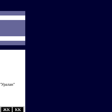
 "Уралан"
ЖК
КК