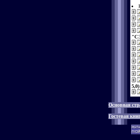
"СЭ
5,0)
Основная стр
Гостевая кни