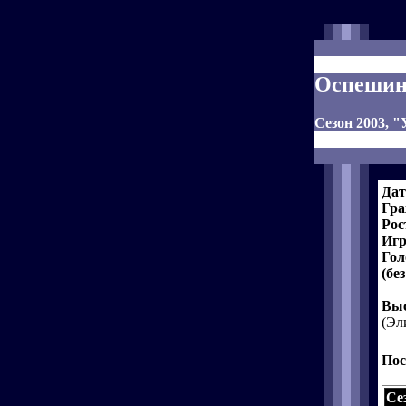
Оспешин
Сезон 2003, 
Дат
Гра
Рос
Игр
Гол
(бе
Выс
(Эл
Пос
Се