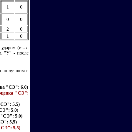
1
0
0
0
2
0
1
0
 ударом (из-за
, "У" - после
знан лучшим в
нка "СЭ": 6,0)
 оценка "СЭ":
"СЭ": 5,5)
СЭ": 5,0)
 "СЭ": 5,0)
Э": 5,5)
"СЭ": 5,5)