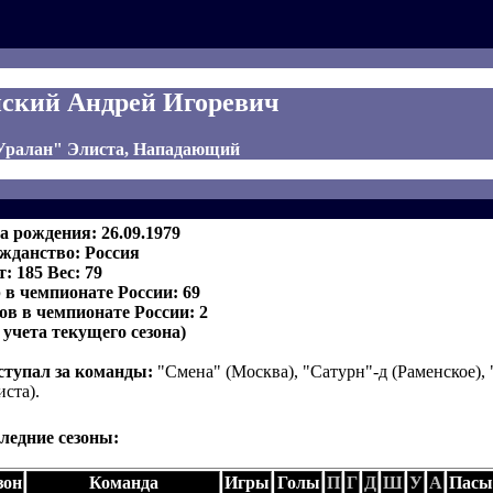
ский Андрей Игоревич
"Уралан" Элиста, Нападающий
а рождения: 26.09.1979
жданство: Россия
т: 185 Вес: 79
 в чемпионате России: 69
ов в чемпионате России: 2
з учета текущего сезона)
тупал за команды:
"Смена" (Москва), "Сатурн"-д (Раменское),
иста).
ледние сезоны:
зон
Команда
Игры
Голы
П
Г
Д
Ш
У
А
Пасы