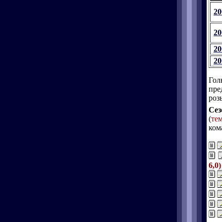
20
20
20
20
Гол
пре
роз
Сез
(
те
ком
6,0)