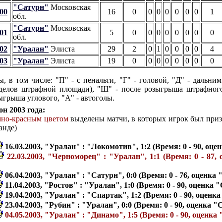
"Сатурн"
Московская
00
16
0
0
0
0
0
0
0
1
обл.
"Сатурн"
Московская
01
5
0
0
0
0
0
0
0
0
обл.
02
"Уралан"
Элиста
29
2
0
1
0
0
0
0
4
03
"Уралан"
Элиста
19
0
0
0
0
0
0
0
0
ы, в том числе: "П" - с пенальти, "Г" - головой, "Д" - дальним
делов штрафной площади), "Ш" - после розыгрыша штрафного
ыгрыша углового, "А" - автоголы.
он 2003 года:
мно-красным цветом
выделены матчи, в которых игрок был при
анде)
16.03.2003, "Уралан" : "Локомотив", 1:2 (Время: 0 - 90, оце
22.03.2003, "Черноморец" : "Уралан", 1:1 (Время: 0 - 87,
06.04.2003, "Уралан" : "Сатурн", 0:0 (Время: 0 - 76, оценка 
11.04.2003, "Ростов" : "Уралан", 1:0 (Время: 0 - 90, оценка "
19.04.2003, "Уралан" : "Спартак", 1:2 (Время: 0 - 90, оценка
23.04.2003, "Рубин" : "Уралан", 0:0 (Время: 0 - 90, оценка "С
04.05.2003, "Уралан" : "Динамо", 1:5 (Время: 0 - 90, оценка 