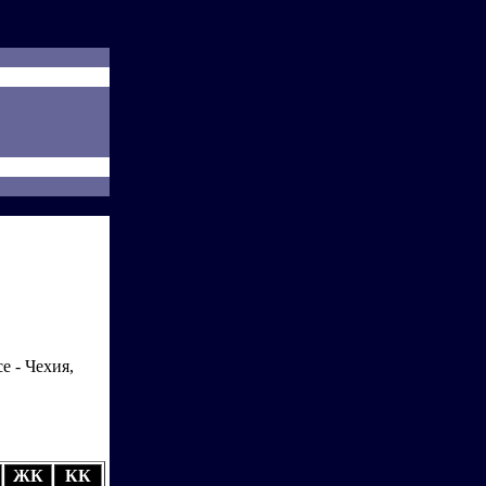
е - Чехия,
ЖК
КК