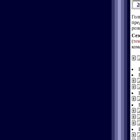
2
Гол
пре
роз
Сез
(
те
ком