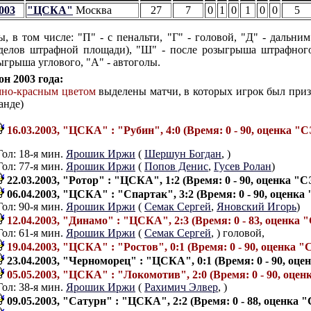
003
"ЦСКА"
Москва
27
7
0
1
0
1
0
0
5
ы, в том числе: "П" - с пенальти, "Г" - головой, "Д" - дальним
делов штрафной площади), "Ш" - после розыгрыша штрафного
ыгрыша углового, "А" - автоголы.
он 2003 года:
мно-красным цветом
выделены матчи, в которых игрок был при
анде)
16.03.2003, "ЦСКА" : "Рубин", 4:0 (Время: 0 - 90, оценка "СЭ
Гол: 18-я мин.
Ярошик Иржи
(
Шершун Богдан
,
)
Гол: 77-я мин.
Ярошик Иржи
(
Попов Денис
,
Гусев Ролан
)
22.03.2003, "Ротор" : "ЦСКА", 1:2 (Время: 0 - 90, оценка "СЭ
06.04.2003, "ЦСКА" : "Спартак", 3:2 (Время: 0 - 90, оценка 
Гол: 90-я мин.
Ярошик Иржи
(
Семак Сергей
,
Яновский Игорь
)
12.04.2003, "Динамо" : "ЦСКА", 2:3 (Время: 0 - 83, оценка "
Гол: 61-я мин.
Ярошик Иржи
(
Семак Сергей
,
) головой,
19.04.2003, "ЦСКА" : "Ростов", 0:1 (Время: 0 - 90, оценка "С
23.04.2003, "Черноморец" : "ЦСКА", 0:1 (Время: 0 - 90, оцен
05.05.2003, "ЦСКА" : "Локомотив", 2:0 (Время: 0 - 90, оценк
Гол: 38-я мин.
Ярошик Иржи
(
Рахимич Элвер
,
)
09.05.2003, "Сатурн" : "ЦСКА", 2:2 (Время: 0 - 88, оценка "