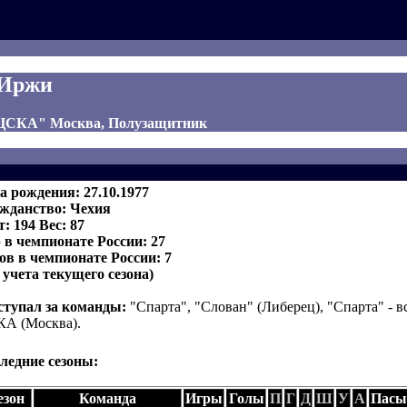
 Иржи
 "ЦСКА" Москва, Полузащитник
а рождения: 27.10.1977
жданство: Чехия
т: 194 Вес: 87
 в чемпионате России: 27
ов в чемпионате России: 7
з учета текущего сезона)
тупал за команды:
"Спарта", "Слован" (Либерец), "Спарта" - вс
А (Москва).
ледние сезоны:
езон
Команда
Игры
Голы
П
Г
Д
Ш
У
А
Пасы