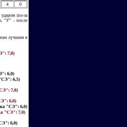
4
0
 ударом (из-за
, "У" - после
знан лучшим в
": 7,0)
": 6,0)
"СЭ": 6,5)
СЭ": 7,0)
Э": 6,0)
ка "СЭ": 6,0)
а "СЭ": 7,0)
СЭ": 6,0)