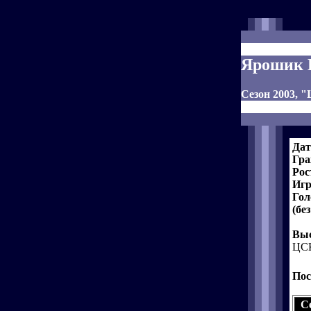
Ярошик
Сезон 2003,
Дат
Гра
Рос
Игр
Гол
(бе
Выс
ЦСК
Пос
С