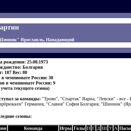
артин
 "Шинник" Ярославль, Нападающий
а рождения: 25.08.1973
жданство: Болгария
т: 187 Вес: 80
 в чемпионате России: 30
ов в чемпионате России: 9
з учета текущего сезона)
тупал за команды:
"Троян", "Спартак" Варна, "Левски" - все - 
арбрюккен" Германия, "Славия" София Болгария, "Шинник" (Яро
ледние сезоны:
зон
Команда
Игры
Голы
П
Г
Д
Ш
У
А
Пасы