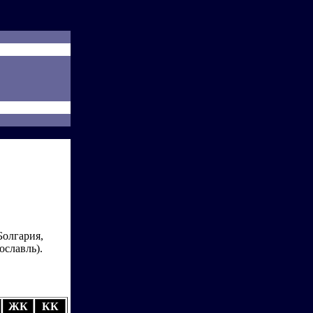
Болгария,
славль).
ЖК
КК