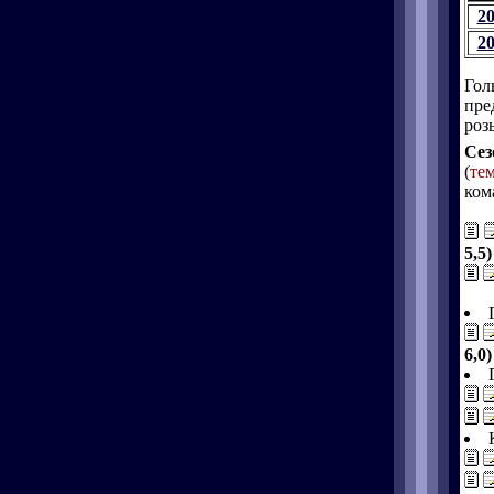
2
2
Гол
пре
роз
Сез
(
те
ком
5,5)
6,0)