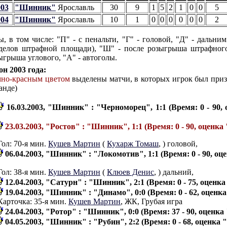
003
"Шинник"
Ярославль
30
9
1
5
2
1
0
0
5
004
"Шинник"
Ярославль
10
1
0
0
0
0
0
0
2
ы, в том числе: "П" - с пенальти, "Г" - головой, "Д" - дальним
делов штрафной площади), "Ш" - после розыгрыша штрафного
ыгрыша углового, "А" - автоголы.
он 2003 года:
мно-красным цветом
выделены матчи, в которых игрок был при
анде)
16.03.2003, "Шинник" : "Черноморец", 1:1 (Время: 0 - 90,
23.03.2003, "Ростов" : "Шинник", 1:1 (Время: 0 - 90, оценка 
Гол: 70-я мин.
Кушев Мартин
(
Кухарж Томаш
,
) головой,
06.04.2003, "Шинник" : "Локомотив", 1:1 (Время: 0 - 90, оц
Гол: 38-я мин.
Кушев Мартин
(
Клюев Денис
,
) дальний,
12.04.2003, "Сатурн" : "Шинник", 2:1 (Время: 0 - 75, оценка
19.04.2003, "Шинник" : "Динамо", 0:0 (Время: 0 - 62, оценка
Карточка: 35-я мин.
Кушев Мартин
, ЖК, Грубая игра
24.04.2003, "Ротор" : "Шинник", 0:0 (Время: 37 - 90, оценка 
04.05.2003, "Шинник" : "Рубин", 2:2 (Время: 0 - 68, оценка 