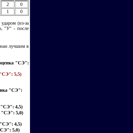
2
0
1
0
 ударом (из-за
, "У" - после
знан лучшим в
 оценка "СЭ":
"СЭ": 5,5)
енка "СЭ":
 "СЭ": 4,5)
 "СЭ": 5,0)
"СЭ": 4,5)
"СЭ": 5,0)