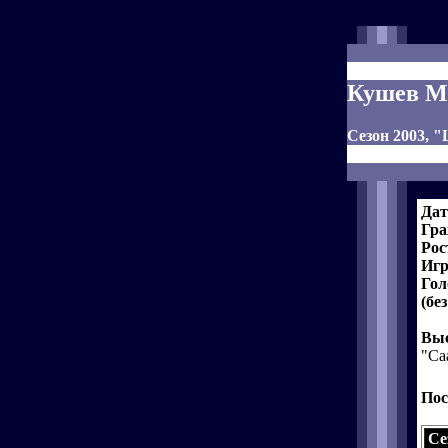
Кушев М
Сезон 2003,
Дат
Гра
Рос
Игр
Гол
(бе
Выс
"Са
Пос
Се