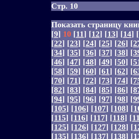
Стр. 10
Показать страницу кни
[
9
]
10
[
11
]
[
12
]
[
13
]
[
14
]
[
[
22
]
[
23
]
[
24
]
[
25
]
[
26
]
[
2
[
34
]
[
35
]
[
36
]
[
37
]
[
38
]
[
3
[
46
]
[
47
]
[
48
]
[
49
]
[
50
]
[
5
[
58
]
[
59
]
[
60
]
[
61
]
[
62
]
[
6
[
70
]
[
71
]
[
72
]
[
73
]
[
74
]
[
7
[
82
]
[
83
]
[
84
]
[
85
]
[
86
]
[
8
[
94
]
[
95
]
[
96
]
[
97
]
[
98
]
[
9
[
105
]
[
106
]
[
107
]
[
108
]
[
1
[
115
]
[
116
]
[
117
]
[
118
]
[
1
[
125
]
[
126
]
[
127
]
[
128
]
[
1
[
135
]
[
136
]
[
137
]
[
138
]
[
1