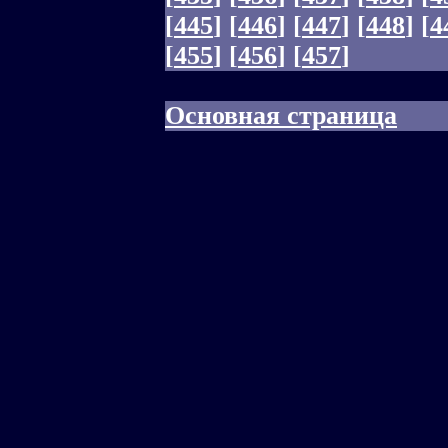
[
445
]
[
446
]
[
447
]
[
448
]
[
4
[
455
]
[
456
]
[
457
]
Основная страница