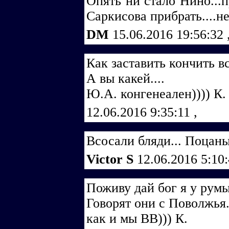
Опять ни стало Нино...п
Саркисова прибрать....не
DM
15.06.2016 19:56:32
Как заставить кончить в
А вы какей....
Ю.А. конгенеален)))) К.
12.06.2016 9:35:11
,
Всосали бляди... Поцаны 
Victor S
12.06.2016 5:10
Поживу дай бог я у румы
Говорят они с Поволжья.
как и мы ВВ))) К.