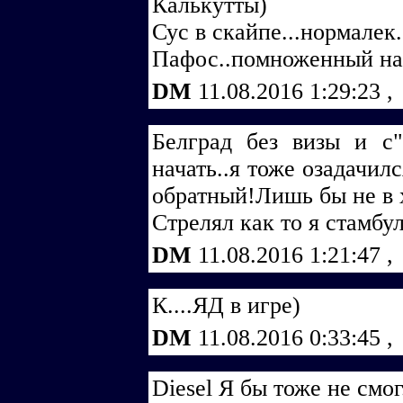
Калькутты)
Сус в скайпе...нормалек.
Пафос..помноженный на в
DM
11.08.2016 1:29:23
,
Белград без визы и с"
начать..я тоже озадачил
обратный!Лишь бы не в х
Стрелял как то я стамбул
DM
11.08.2016 1:21:47
,
К....ЯД в игре)
DM
11.08.2016 0:33:45
,
Diesel Я бы тоже не смог.