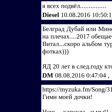
я всех подвёл...............
Diesel
10.08.2016 10:50:
Белград Дубай или Минс
на плечах....2017 обеща
Витал...скоро альбом ту
фотках)))
ЯД 20 лет в след.году кт
DM
08.08.2016 0:47:04
,
https://myzuka.fm/Song/
Гимн моей дочки!
Ночь....капсула...и мы!!