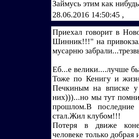
Займусь этим как нибудь.
28.06.2016 14:50:45
,
Приехал говорит в Ново
Шинник!!!" на привокзал
мусарню забрали...трезв
Еб...е велики....лучше б
Тоже по Кенигу и жизн
Печкиным на вписке у
них)))...но мы тут помн
прошлом.В последние
стал.Жил клубом!!!
Потеря в движе коне
человеке только добрая и