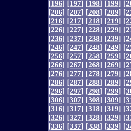
[
196
]
[
197
]
[
198
]
[
199
]
[
2
[
206
]
[
207
]
[
208
]
[
209
]
[
2
[
216
]
[
217
]
[
218
]
[
219
]
[
2
[
226
]
[
227
]
[
228
]
[
229
]
[
2
[
236
]
[
237
]
[
238
]
[
239
]
[
2
[
246
]
[
247
]
[
248
]
[
249
]
[
2
[
256
]
[
257
]
[
258
]
[
259
]
[
2
[
266
]
[
267
]
[
268
]
[
269
]
[
2
[
276
]
[
277
]
[
278
]
[
279
]
[
2
[
286
]
[
287
]
[
288
]
[
289
]
[
2
[
296
]
[
297
]
[
298
]
[
299
]
[
3
[
306
]
[
307
]
[
308
]
[
309
]
[
3
[
316
]
[
317
]
[
318
]
[
319
]
[
3
[
326
]
[
327
]
[
328
]
[
329
]
[
3
[
336
]
[
337
]
[
338
]
[
339
]
[
3