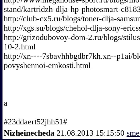
stand/kartridzh-dlja-hp-photosmart-c818
http://club-cx5.ru/blogs/toner-dlja-sams
http://xgs.su/blogs/chehol-dlja-sony-er
http://grizodubovoy-dom-2.ru/blogs/stil
10-2.html
http://xn----7sbavhhbgdbr7kh.xn--p1ai/b
povyshennoi-emkosti.html
а
#23ddaert52jhh51#
Nizheinecheda
21.08.2013 15:15:50
sme