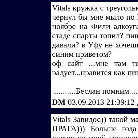
Vitals кружка с треуголь
чернул бы мне мыло по 
ноябре на Фили алкоуг
стаде спарты топил? пив
давали? в Уфу не хочешь
синим приветом?
оф сайт ...мне там т
радует...нравится как пи
...........Беслан помним..
DM
03.09.2013 21:39:12
Vitаls Завидос)) такой м
ПРАГА))) Больше года
думаю со мной согласн