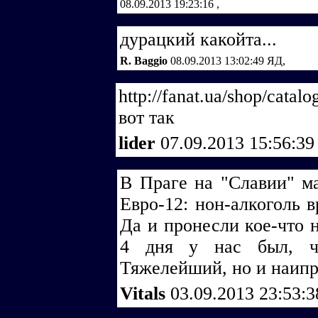
08.09.2013 19:23:16
,
дурацкий какойта...
R. Baggio
08.09.2013 13:02:49
ЯД,
http://fanat.ua/shop/catal
вот так
lider
07.09.2013 15:56:3
В Праге на "Славии" ма
Евро-12: нон-алкоголь в
Да и пронесли кое-что н
4 дня у нас был, ч
Тяжелейший, но и наипр
Vitals
03.09.2013 23:53: