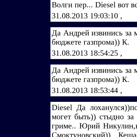
Волги пер... Diеsеl вот в
31.08.2013 19:03:10
,
Да Андрей извинись за 
бюджете газпрома)) К.
31.08.2013 18:54:25
,
Да Андрей извинись за 
бюджете газпрома)) К.
31.08.2013 18:53:44
,
Diеsеl Да лоханулся))п
могет быть)) стыдно за 
гриме.. Юрий Никулин,
Смоктуновский)) Кеш