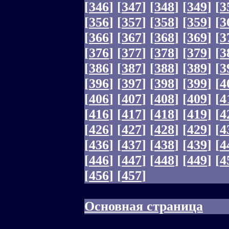
[
346
]
[
347
]
[
348
]
[
349
]
[
3
[
356
]
[
357
]
[
358
]
[
359
]
[
3
[
366
]
[
367
]
[
368
]
[
369
]
[
3
[
376
]
[
377
]
[
378
]
[
379
]
[
3
[
386
]
[
387
]
[
388
]
[
389
]
[
3
[
396
]
[
397
]
[
398
]
[
399
]
[
4
[
406
]
[
407
]
[
408
]
[
409
]
[
4
[
416
]
[
417
]
[
418
]
[
419
]
[
4
[
426
]
[
427
]
[
428
]
[
429
]
[
4
[
436
]
[
437
]
[
438
]
[
439
]
[
4
[
446
]
[
447
]
[
448
]
[
449
]
[
4
[
456
]
[
457
]
Основная страница