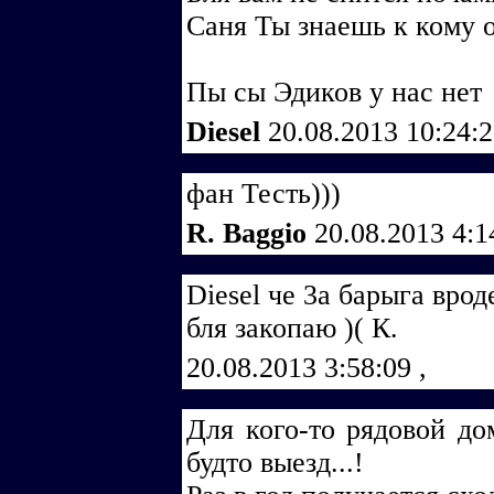
Саня Ты знаешь к кому о
Пы сы Эдиков у нас нет
Diesel
20.08.2013 10:24:
фан Тесть)))
R. Baggio
20.08.2013 4:
Diеsеl че 3а барыга вро
бля закопаю )( К.
20.08.2013 3:58:09
,
Для кого-то рядовой до
будто выезд...!