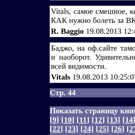
Vitals, самое смешное, 
КАК нужно болеть за ВК
R. Baggio
19.08.2013 12
Баджо, на оф.сайте там
и наоборот. Удивитель
всей видимости.
Vitals
19.08.2013 10:25:
Стр. 44
Показать страницу кни
[
9
]
[
10
]
[
11
]
[
12
]
[
13
]
[
14
[
22
]
[
23
]
[
24
]
[
25
]
[
26
]
[
2