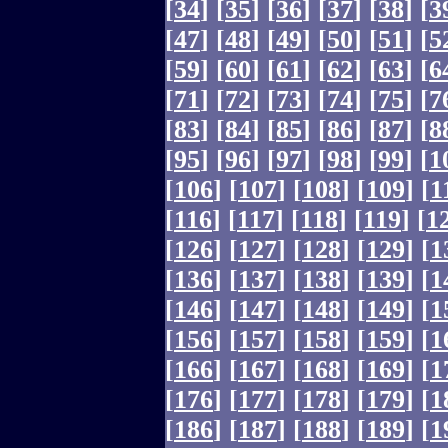
[
34
]
[
35
]
[
36
]
[
37
]
[
38
]
[
3
[
47
]
[
48
]
[
49
]
[
50
]
[
51
]
[
5
[
59
]
[
60
]
[
61
]
[
62
]
[
63
]
[
6
[
71
]
[
72
]
[
73
]
[
74
]
[
75
]
[
7
[
83
]
[
84
]
[
85
]
[
86
]
[
87
]
[
8
[
95
]
[
96
]
[
97
]
[
98
]
[
99
]
[
1
[
106
]
[
107
]
[
108
]
[
109
]
[
1
[
116
]
[
117
]
[
118
]
[
119
]
[
1
[
126
]
[
127
]
[
128
]
[
129
]
[
1
[
136
]
[
137
]
[
138
]
[
139
]
[
1
[
146
]
[
147
]
[
148
]
[
149
]
[
1
[
156
]
[
157
]
[
158
]
[
159
]
[
1
[
166
]
[
167
]
[
168
]
[
169
]
[
1
[
176
]
[
177
]
[
178
]
[
179
]
[
1
[
186
]
[
187
]
[
188
]
[
189
]
[
1