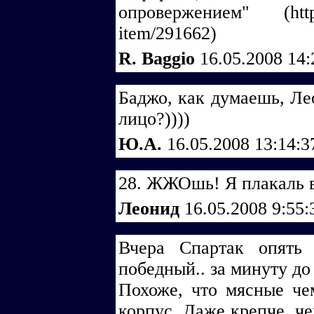
опровержением" (http://
item/291662)
R. Baggio
16.05.2008 14
Баджо, как думаешь, Ле
лицо?))))
Ю.А.
16.05.2008 13:14:
28. ЖЖОшь! Я плакаль ве
Леонид
16.05.2008 9:55
Вчера Спартак опять 
победный.. за минуту до
Похоже, что мясные че
корпус. Даже крепче, че