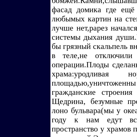
бомжей.Камни,слышав
фасад домика где ещё
любымых картин на сте
лучше нет,рарез началс
системы дыхания души.
бы грязный скальпель в
в теле,не отключили
операции.Плоды сделан
храма:уродлива
площадью,уничтоже
гражданские строения
Щедрина, безумные пр
лоно бульвара(мы у оке
году к нам едут все
пространство у храмов 