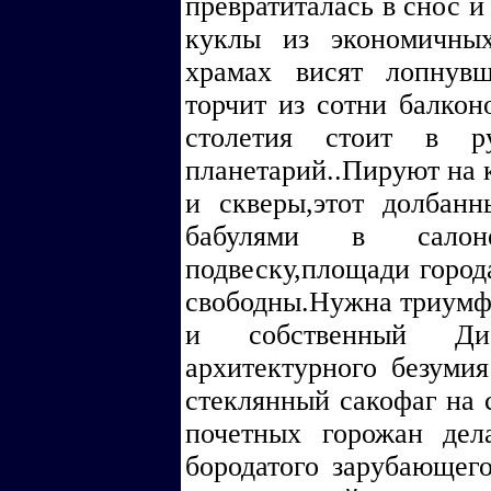
превратиталась в снос и
куклы из экономичных
храмах висят лопнувш
торчит из сотни балкон
столетия стоит в ру
планетарий..Пируют на 
и скверы,этот долбан
бабулями в салоне
подвеску,площади город
свободны.Нужна триумф
и собственный Дис
архитектурного безумия
стеклянный сакофаг на 
почетных горожан дел
бородатого зарубающег