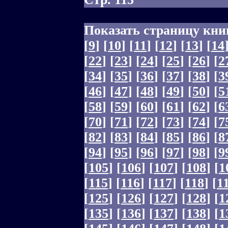
Показать страницу кни
[
9
]
[
10
]
[
11
]
[
12
]
[
13
]
[
14
[
22
]
[
23
]
[
24
]
[
25
]
[
26
]
[
2
[
34
]
[
35
]
[
36
]
[
37
]
[
38
]
[
3
[
46
]
[
47
]
[
48
]
[
49
]
[
50
]
[
5
[
58
]
[
59
]
[
60
]
[
61
]
[
62
]
[
6
[
70
]
[
71
]
[
72
]
[
73
]
[
74
]
[
7
[
82
]
[
83
]
[
84
]
[
85
]
[
86
]
[
8
[
94
]
[
95
]
[
96
]
[
97
]
[
98
]
[
9
[
105
]
[
106
]
[
107
]
[
108
]
[
1
[
115
]
[
116
]
[
117
]
[
118
]
[
1
[
125
]
[
126
]
[
127
]
[
128
]
[
1
[
135
]
[
136
]
[
137
]
[
138
]
[
1