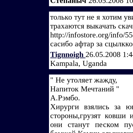
Степаныч
26.05.2008 1
только тут не я хотим ув
трахаются выкачать скач
http://infostore.org/inf
сасибо афтар за сцылкко
Tignnoigh
26.05.2008 1:
Kampala, Uganda
" Не утоляет жажду,
Напиток Мечтаний "
А.Рэмбо.
Хирурги взялись за ю
стороны,грузят ковши и
они станут песком п