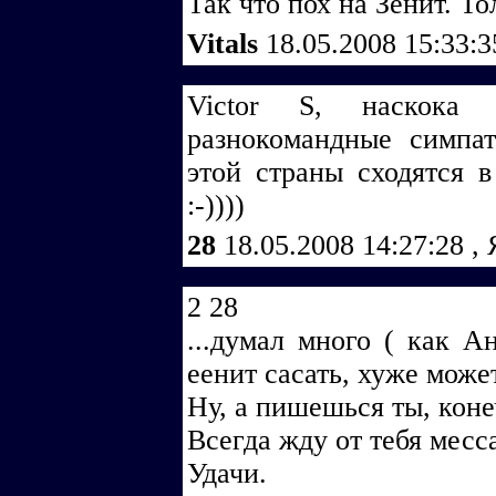
Так что пох на Зенит. Т
Vitals
18.05.2008 15:33:
Victor S, наскока
разнокомандные симпат
этой страны сходятся 
:-))))
28
18.05.2008 14:27:28
,
2 28
...думал много ( как Ан
еенит сасать, хуже може
Ну, а пишешься ты, коне
Всегда жду от тебя месса
Удачи.