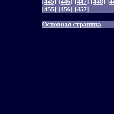
[
445
]
[
446
]
[
447
]
[
448
]
[
4
[
455
]
[
456
]
[
457
]
Основная страница