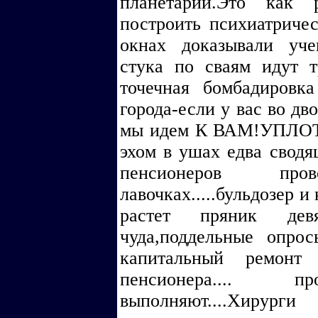
планетарий.Это как
построить психиатриче
окнах доказывали уче
стука по сваям идут 
точечная бомбадировк
города-если у вас во дв
мы идем К ВАМ!УПЛОТ
эхом в ушах едва свод
пенсионеров пр
лавочках.....бульдозер 
растет пряник девят
чуда,поддельные опро
капитальный ремонт
пенсионера.... п
выполняют....Хирур