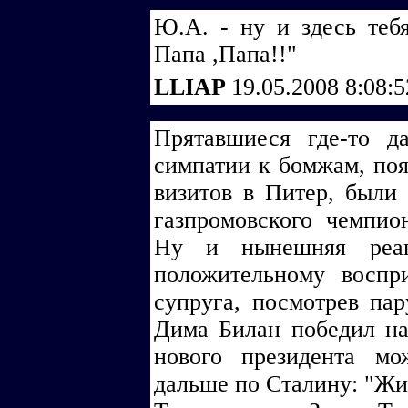
Ю.А. - ну и здесь теб
Папа ,Папа!!"
LLIAP
19.05.2008 8:08:
Прятавшиеся где-то д
симпатии к бомжам, по
визитов в Питер, были 
газпромовского чемпио
Ну и нынешняя реак
положительному воспр
супруга, посмотрев па
Дима Билан победил на
нового президента м
дальше по Сталину: "Жит