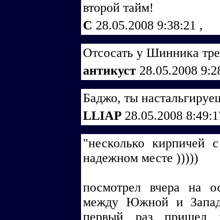
второй тайм!
С
28.05.2008 9:38:21
,
Отсосать у Шинника трех
антикуст
28.05.2008 9:
Баджо, ты настальгируе
LLIAP
28.05.2008 8:49:
"несколько кирпичей 
надежном месте )))))
посмотрел вчера на ос
между Южной и Запад
первый раз пришел н