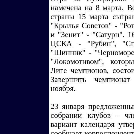
намечена на 8 марта. Во
страны 15 марта сыгра
"Крылья Советов" - "Рот
и "Зенит" - "Сатурн". 1
ЦСКА - "Рубин", "Сп
"Шинник" - "Черноморец
"Локомотивом", котор
Лиге чемпионов, состои
Завершить чемпионат
ноября.
23 января предложенны
собрании клубов - ч
вариант календаря утв
сообщает корреспонден