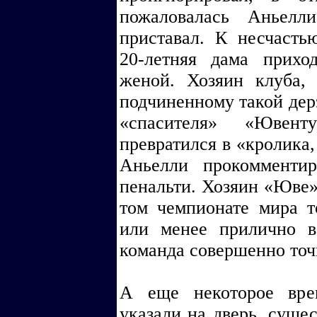
пожаловалась Аньел
приставал. К несчасть
20-летняя дама прихо
женой. Хозяин клуба,
подчиненному такой дерз
«спасителя» «Ювен
превратился в «кролика,
Аньелли прокомменти
пенальти. Хозяин «Юве» 
том чемпионате мира т
или менее прилично в
команда совершенно точ
А еще некоторое вре
указали на дверь, сущес