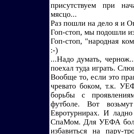
присутствуем при нач
мясцо...
Раз пошли на дело я и Ог
Гоп-стоп, мы подошли из
Гоп-стоп, "народная ком
:-)
...Надо думать, чернож.
поехал туда играть. Слюш
Вообще то, если это пра
чревато боком, т.к. У
борьбы с проявления
футболе. Вот возьму
Евротурнирах. И ладно
СпаМом. Для УЕФА боле
избавиться на пару-т