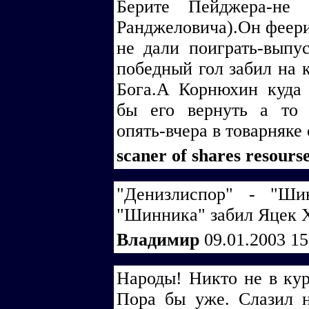
Берите Пейджера-не 
Ранджеловича).Он феери
не дали поиграть-выпу
победный гол забил на 
Бога.А Корнюхин куда 
бы его вернуть а то 
опять-вчера в товарняке
scaner of shares resours
"Денизлиспор" - "Ши
"Шинника" забил Яцек Х
Владимир
09.01.2003 1
Народы! Никто не в кур
Пора бы уже. Слазил н