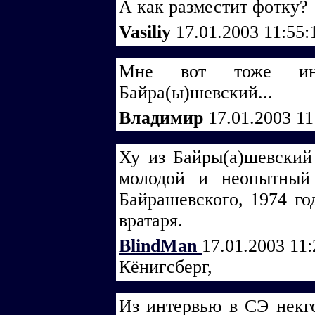
А как разместит фотку?
Vasiliy
17.01.2003 11:55
Мне вот тоже инт
Байра(ы)шевский...
Владимир
17.01.2003 1
Ху из Байры(а)шевский
молодой и неопытный
Байрашевского, 1974 го
вратаря.
BlindMan
17.01.2003 11
Кёнигсберг,
Из интервью в СЭ некг