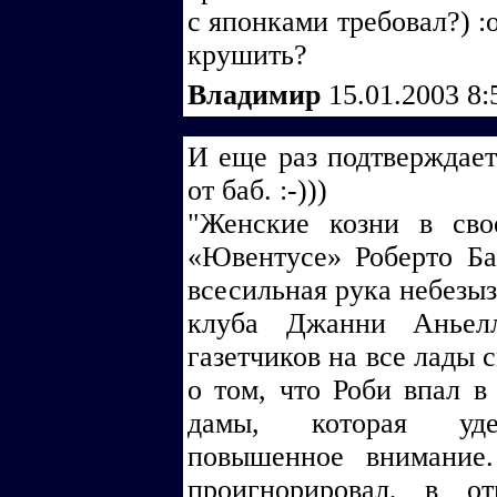
с японками требовал?) :
крушить?
Владимир
15.01.2003 8
И еще раз подтверждаетс
от баб. :-)))
"Женские козни в сво
«Ювентусе» Роберто Ба
всесильная рука небезы
клуба Джанни Аньелл
газетчиков на все лады
о том, что Роби впал в
дамы, которая удел
повышенное внимание
проигнорировал, в о