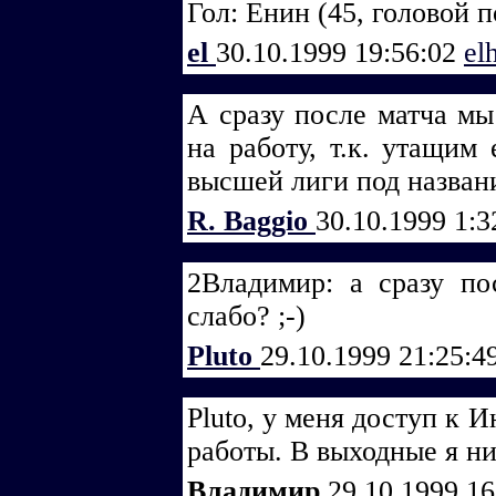
Гол: Енин (45, головой 
el
30.10.1999 19:56:02
el
А сразу после матча мы
на работу, т.к. утащим
высшей лиги под названи
R. Baggio
30.10.1999 1:
2Владимир: а сразу по
слабо? ;-)
Pluto
29.10.1999 21:25:4
Pluto, у меня доступ к 
работы. В выходные я ни
Владимир
29.10.1999 1