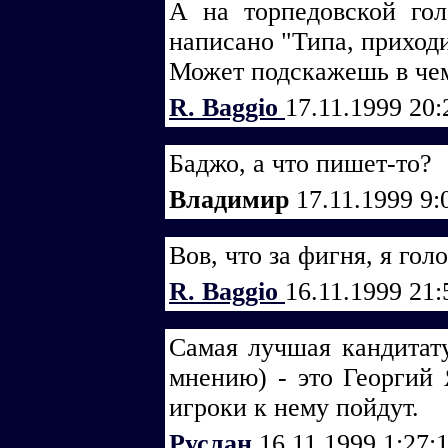
А на торпедовской го
написано "Типа, приходи
Может подскажешь в че
R. Baggio
17.11.1999 20
Баджо, а что пишет-то?
Владимир
17.11.1999 9:
Вов, что за фигня, я голо
R. Baggio
16.11.1999 21
Самая лучшая кандитату
мнению) - это Георгий 
игроки к нему пойдут.
Руслан
16.11.1999 1:27: