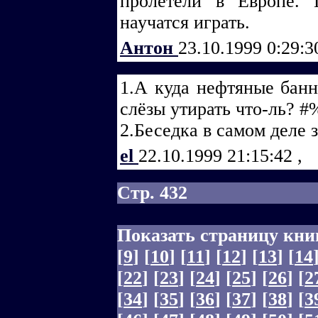
пролетели в Европе.
научатся играть.
Антон
23.10.1999 0:29:
1.А куда нефтяные банн
слёзы утирать что-ль? 
2.Беседка в самом деле з
el
22.10.1999 21:15:42
,
Стр. 432
Показать страницу кни
[
9
]
[
10
]
[
11
]
[
12
]
[
13
]
[
14
[
22
]
[
23
]
[
24
]
[
25
]
[
26
]
[
2
[
34
]
[
35
]
[
36
]
[
37
]
[
38
]
[
3