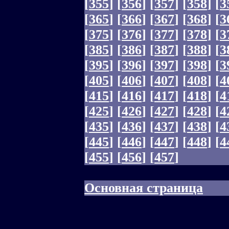
[
355
]
[
356
]
[
357
]
[
358
]
[
3
[
365
]
[
366
]
[
367
]
[
368
]
[
3
[
375
]
[
376
]
[
377
]
[
378
]
[
3
[
385
]
[
386
]
[
387
]
[
388
]
[
3
[
395
]
[
396
]
[
397
]
[
398
]
[
3
[
405
]
[
406
]
[
407
]
[
408
]
[
4
[
415
]
[
416
]
[
417
]
[
418
]
[
4
[
425
]
[
426
]
[
427
]
[
428
]
[
4
[
435
]
[
436
]
[
437
]
[
438
]
[
4
[
445
]
[
446
]
[
447
]
[
448
]
[
4
[
455
]
[
456
]
[
457
]
Основная страница