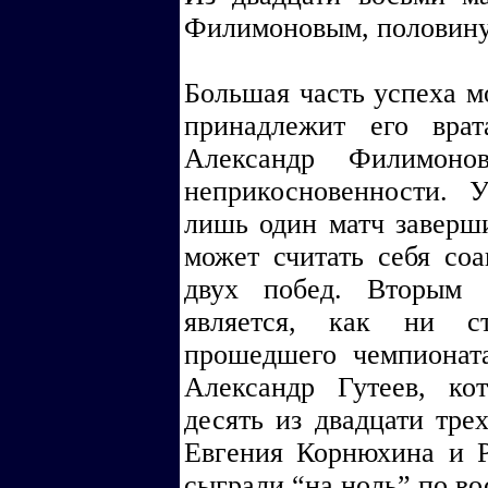
Филимоновым, половину 
Большая часть успеха м
принадлежит его вра
Александр Филимоно
неприкосновенности. 
лишь один матч заверши
может считать себя соа
двух побед. Вторым 
является, как ни ст
прошедшего чемпионат
Александр Гутеев, ко
десять из двадцати трех
Евгения Корнюхина и Р
сыграли “на ноль” по во