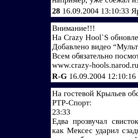
28
16.09.2004 13:10:33
Я
Внимание!!!
На Crazy Hool`S обновле
Добавлено видео “Мульт
Всем обязательно посмот
www.crazy-hools.narod.r
R-G
16.09.2004 12:10:16
На гостевой Крыльев об
РТР-Спорт:
23:33
Едва прозвучал свисто
как Мексес ударил сзад