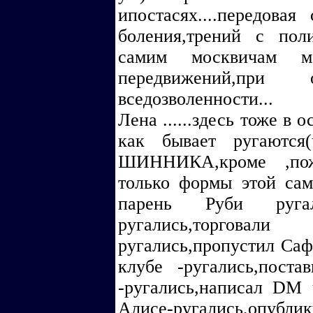
ипостасях....передовая
боления,трений с пол
самим москвичам 
передвижений,при 
вседозволенности...
Лена ......здесь тоже в
как бывает ругаются
ШИННИКА,кроме ,пожал
только формы этой сам
парень Руби ругали
ругались,торгова
ругались,пропустил Саф
клубе -ругались,пос
-ругались,написал DM
Алисе-ругались,о