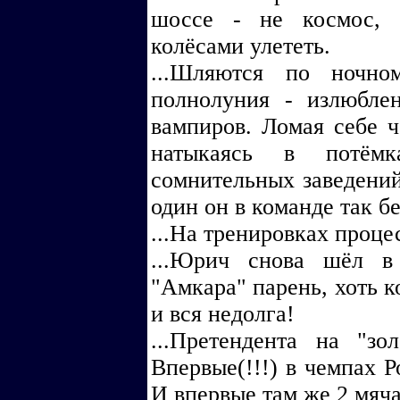
шоссе - не космос, 
колёсами улететь.
...Шляются по ночн
полнолуния - излюбле
вампиров. Ломая себе ч
натыкаясь в потёмк
сомнительных заведений.
один он в команде так б
...На тренировках проце
...Юрич снова шёл в
"Амкара" парень, хоть к
и вся недолга!
...Претендента на "зо
Впервые(!!!) в чемпах 
И впервые там же 2 мяча