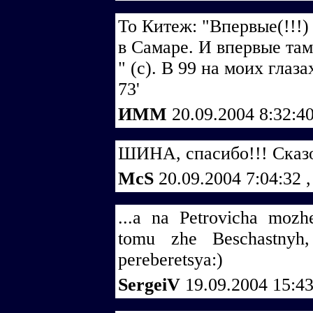
То Китеж: "Впервые(!!!)
в Самаре. И впервые там
" (с). В 99 на моих глаза
73'
ИММ
20.09.2004 8:32:4
ШИНА, спасибо!!! Сказо
McS
20.09.2004 7:04:32
,
...a na Petrovicha mozh
tomu zhe Beschastnyh,
pereberetsya:)
SergeiV
19.09.2004 15:4