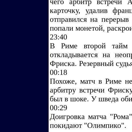
чего арбитр встречи 
карточку, удалив фра
отправился на перерыв 
попали монетой, раскрои
23:40
В Риме второй тайм 
откладывается на неоп
Фриска. Резервный судь
00:18
Похоже, матч в Риме не
арбитру встречи Фриску
был в шоке. У шведа об
00:29
Доигровка матча "Рома"
покидают "Олимпико".