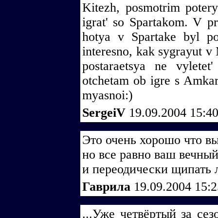
Kitezh, posmotrim poterya
igrat' so Spartakom. V pr
hotya v Spartake byl p
interesno, kak sygrayut 
postaraetsya ne vyletet'
otchetam ob igre s Amkaro
myasnoi:)
SergeiV
19.09.2004 15:4
Это очень хорошо что вы
но все равно ваш вечный
и переодически щипать 
Гаврила
19.09.2004 15:
...Уже четвёртый за сез