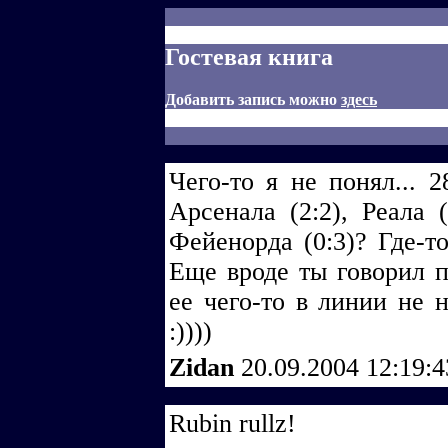
Гостевая книга
Добавить запись можно
здесь
Чего-то я не понял... 2
Арсенала (2:2), Реала (
Фейенорда (0:3)? Где-то
Еще вроде ты говорил п
ее чего-то в линии не 
:))))
Zidan
20.09.2004 12:19:
Rubin rullz!