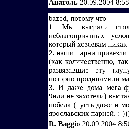
Анатоль
20.09.2004 8:5
bazed, потому что
1. Мы выграли сто
неблагоприятных усло
который хозяевам никак 
2. наши парни привезли 
(как количественно, так
развязавшие эту глуп
позорно продинамили мат
3. И даже дома мега-
9или не захотели) выста
победа (пусть даже и мо
ярославских парней. :-))
R. Baggio
20.09.2004 8: