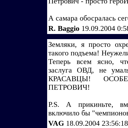
Петрович - просто героЙ
А самара обосралась сег
R. Baggio
19.09.2004 0:
Земляки, я просто охр
такого подъема! Неужел
Теперь всем ясно, чт
заслуга ОВД, не ума
КРАСАВЦЫ! ОСО
ПЕТРОВИЧ!
P.S. А прикиньте, в
включило бы "чемпионов
VAG
18.09.2004 23:56:1