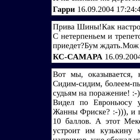
Гарри
16.09.2004 17:24:
Прива Шины!Как настро
С нетерпеньем и трепет
приедет?Бум ждать.Мож 
КС-САМАРА
16.09.200
Вот мы, оказывается, 
Сидим-сидим, болеем-пь
судьям на поражение! :-)
Видел по Евроньюсу 
Жанны Фриске? :-))), и 
10 баллов. А этот Мек
устроит им кузькину 
например, уже сбежал из