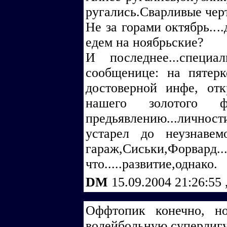
ругались.Сварливые черти
Не за горами октябрь..
едем на ноябрьские?
И последнее...специ
сообщенице: на пятер
достоверной инфе, от
нашего золотого ф
предьявлению...личнос
устарел до неузнавем
гараж,Сиськи,Фор
что.....развитие,однако.
DM
15.09.2004 21:26:55
Оффтопик конечно, н
волейбольную суперлигу.