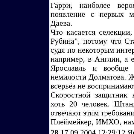
Гарри, наиболее вер
появление с первых м
Даева.
Что касается селекции,
Рубина", потому что Ст
судя по некоторым интер
например, в Англии, а е
Ярославль и вообще
немилости Долматова. Ж
всерьёз не воспринимаю
Скоростной защитник 
хоть 20 человек. Шта
отвечают этим требован
Плеймейкер, ИМХО, нам
28
17.09.2004 12:29:12
Я