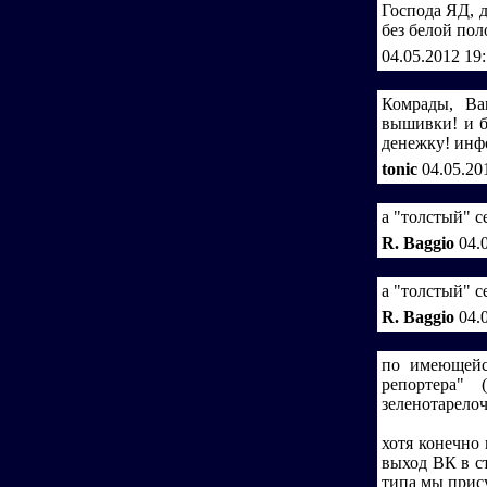
Господа ЯД, д
без белой пол
04.05.2012 19
Комрады, Ва
вышивки! и б
денежку! инфо
tonic
04.05.20
а "толстый" с
R. Baggio
04.
а "толстый" с
R. Baggio
04.
по имеющейс
репортера" 
зеленотарелоч
хотя конечно
выход ВК в ст
типа мы прис