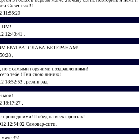
воей Совестью!!!
2 11:55:20
,
м DM!
12 12:43:41
,
ОМ БРАТВА! СЛАВА ВЕТЕРАНАМ!
:50:28
,
, но с самыми горячими поздравлениями!
всего тебе ! Гни свою линию!
12 18:52:53
, резинград
и мои!
2 18:17:27
,
 прошедшими! Побед на всех фронтах!
012 12:54:02
Самовар-сити,
 мяче,35)