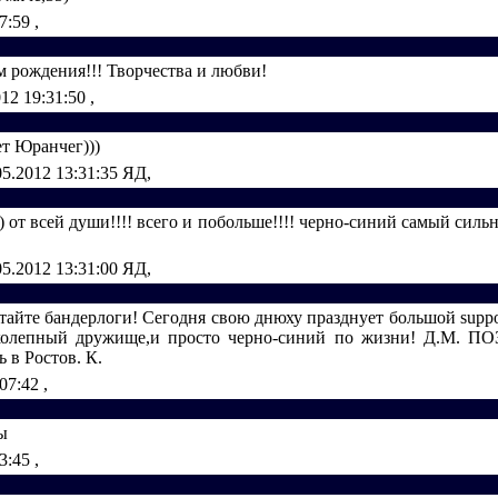
07:59
,
м рождения!!! Творчества и любви!
012 19:31:50
,
ет Юранчег)))
05.2012 13:31:35
ЯД,
) от всей души!!!! всего и побольше!!!! черно-синий самый сильн
05.2012 13:31:00
ЯД,
тайте бандерлоги! Сегодня свою днюху празднует большой suрро
иколепный дружище,и просто черно-синий по жизни! Д.М. П
ь в Ростов. К.
:07:42
,
ы
03:45
,