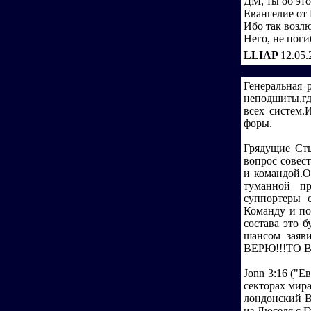
ДМ, ты об эт
Евангелие от 
Ибо так возл
Него, не поги
LLIAP
12.05.
Генеральная 
неподшиты,гд
всех систем.
форы.
Грядущие Сты
вопрос совест
и командой.О
туманной пр
суппортеры с
Команду и по
состава это 
шансом заяв
ВЕРЮ!!!ТО 
Jonn 3:16 ("Е
секторах мира
лондонский В
из Дюселя с Г