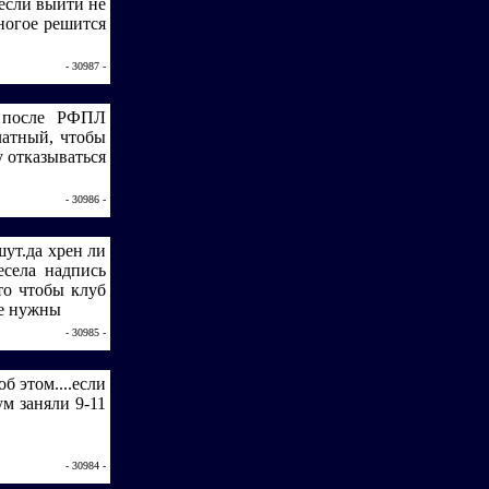
 если выйти не
Многое решится
- 30987 -
е после РФПЛ
латный, чтобы
у отказываться
- 30986 -
шут.да хрен ли
села надпись
о чтобы клуб
не нужны
- 30985 -
б этом....если
м заняли 9-11
- 30984 -