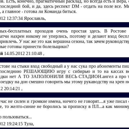
ов. Есть, конечно, прагматичный расклад, но всегда есть и Вера,
 последний бой, и да, здесь респект DM - отдать на поле все. 
, а главное - готова ли Команда биться.
012 12:37:34
Ярославль,
ных-бесплатных проходов очень простая здесь. В Ростов
атчи нахрен никому не уперлись, поэтому и делают вход бесп
привлечь. У нас же это как вершина сезона, так зачем руководств
торые готовы принести болельщики?
ий
14.05.2012 21:10:48
,
стове на стыки вход свободный а у нас сука про абонементы пи
 последнию РЕШАЮЩИЮ игру с сибирью и то на кассах ве
кидки нет А ТО ЗАПОЛОНИЛИ ВЕСЬ СТАДИОН.ангел а про т
поездку на дон смешно говорить мы этому рукаводству на хрен 
12 20:14:21
,
йчас не силен и громкие имена, ничего не говорят....я уже писал о
е, то желто-синие не боролись за прописку в ПЛ...а как миниму
 пользоваться...
012 19:24:15
Тула,