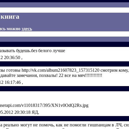
 книга
ись можно
здесь
аказывать будешь.без белого лучше
12 20:36:50
,
ы готовы http://vk.com/album21607823_157315120 смотрим кому,
давайте замечания, похвалы! 22 все на мяч!!!!!!!!!!!!
12 16:17:46
,
8.userapi.com/v11018317/395/XN1v0OdQ2Rs.jpg
05.2012 20:30:18
ЯД,
а реально могут не помочь, как не помогли гишпанцам в ЛЧ, с