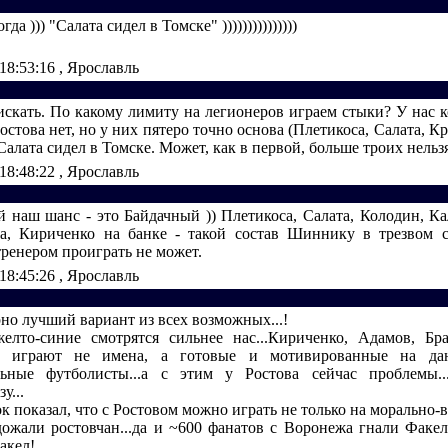
а ))) "Салата сидел в Томске" )))))))))))))))
 18:53:16
, Ярославль
 искать. По какому лимиту на легионеров играем стыки? У нас к
Ростова нет, но у них пятеро точно основа (Плетикоса, Салата, К
Салата сидел в Томске. Может, как в первой, больше троих нельзя
 18:48:22
, Ярославль
 наш шанс - это Байдачный )) Плетикоса, Салата, Колодин, Ка
а, Кириченко на банке - такой состав Шиннику в трезвом 
ренером проиграть не может.
 18:45:26
, Ярославль
рно лучший вариант из всех возможных...!
елто-синие смотрятся сильнее нас...Кириченко, Адамов, Бра
о играют не имена, а готовые и мотивированные на д
льные футболисты...а с этим у Ростова сейчас проблемы..
у...
к показал, что с Ростовом можно играть не только на морально-в
дожали ростовчан...да и ~600 фанатов с Воронежа гнали Факел 
акел!