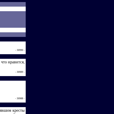
- 30990 -
 что нравится,
- 30989 -
- 30988 -
нявшим кресты