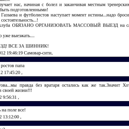
зучает нас, начиная с болел и заканчивая местным тренерски
быть подготовленными!
 Газзаева и футболистов наступает момент истины...надо броси
 состоятельность...!
о клуба ОБЯЗАНО ОРГАНИЗОВАТЬ МАССОВЫЙ ВЫЕЗД на с
о уже выезжать....
ЗД! ВСЕ ЗА ШИННИК!
012 19:46:19
Самовар-сити,
 ростов папа
12 17:45:20
,
това...мы правда без вратаря остались как же так.Значит Хо
 своей жизни!!!
2 9:56:31
,
на поле все!
2 13:12:00
,