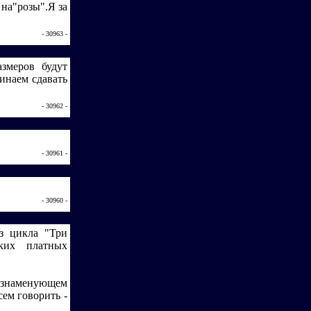
 на"розы".Я за
- 30963 -
змеров будут
инаем сдавать
- 30962 -
- 30961 -
- 30960 -
з цикла "Три
ских платных
, знаменующем
сем говорить -