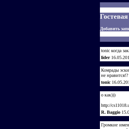
Гостевая
Добавить зап
tonic когда з
lider
16.05.20
Комрады эскиз
не нравится!? 
tonic
16.05.20
о как)))
http://cs1101
R. Baggio
15.
Громкие имен