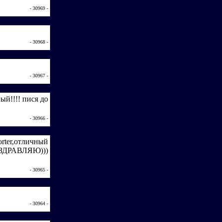
- 30969 -
- 30968 -
- 30967 -
ый!!!! пися до
- 30966 -
rtеr,отличный
ОЗДРАВЛЯЮ)))
- 30965 -
- 30964 -