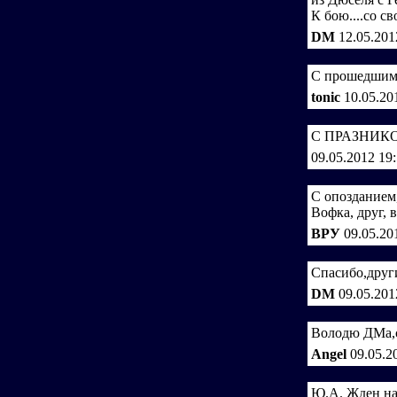
К бою....со с
DM
12.05.201
C прошедши
tonic
10.05.20
С ПРАЗНИК
09.05.2012 19
С опозданием
Вофка, друг, 
ВРУ
09.05.20
Спасибо,друг
DM
09.05.201
Володю ДМа,с
Angel
09.05.2
Ю.А. Жден на