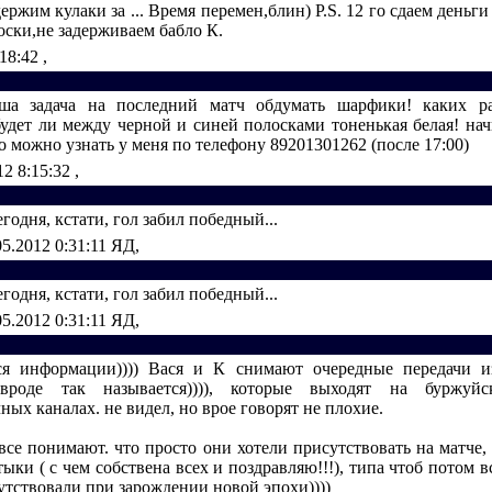
ержим кулаки за ... Время перемен,блин) Р.S. 12 го сдаем деньги
оски,не задерживаем бабло К.
:18:42
,
ша задача на последний матч обдумать шарфики! каких ра
удет ли между черной и синей полосками тоненькая белая! нач
 можно узнать у меня по телефону 89201301262 (после 17:00)
12 8:15:32
,
егодня, кстати, гол забил победный...
05.2012 0:31:11
ЯД,
егодня, кстати, гол забил победный...
05.2012 0:31:11
ЯД,
я информации)))) Вася и К снимают очередные передачи и
(вроде так называется)))), которые выходят на буржуй
ных каналах. не видел, но врое говорят не плохие.
 все понимают. что просто они хотели присутствовать на матче
ыки ( с чем собствена всех и поздравляю!!!), типа чтоб потом в
утствовали при зарождении новой эпохи))))