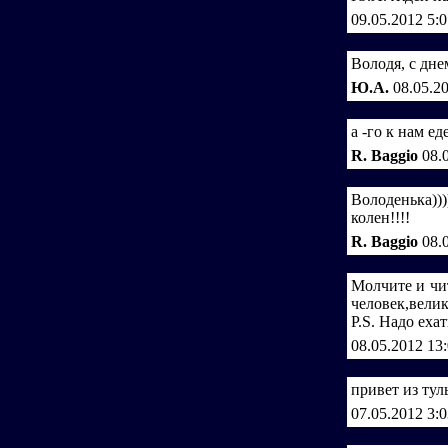
09.05.2012 5:
Володя, с дне
Ю.А.
08.05.2
а -го к нам ед
R. Baggio
08.
Володенька)))
колен!!!!
R. Baggio
08.
Молчите и чи
человек,вел
Р.S. Надо ехат
08.05.2012 13
привет из тул
07.05.2012 3: