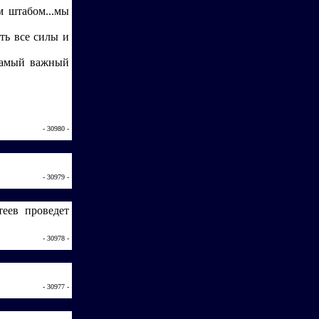
м штабом...мы
ть все силы и
амый важный
- 30980 -
- 30979 -
теев проведет
- 30978 -
- 30977 -