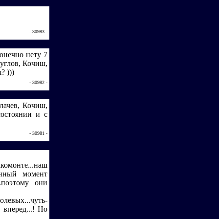
- 30983 -
онечно нету 7
руглов, Кочиш,
? )))
- 30982 -
лачев, Кочиш,
состоянии и с
- 30981 -
комонте...наш
анный момент
.поэтому они
олевых...чуть-
вперед...! Но