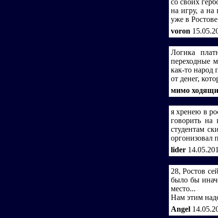
со своих герб
на игру, а на
уже в Ростове
voron
15.05.2
Логика плат
переходные м
как-то народ 
от денег, ко
мимо ходящ
я хренею в ро
говорить на
студентам с
оргонизовал 
lider
14.05.20
28, Ростов се
было бы инач
место...
Нам этим надо
Angel
14.05.2