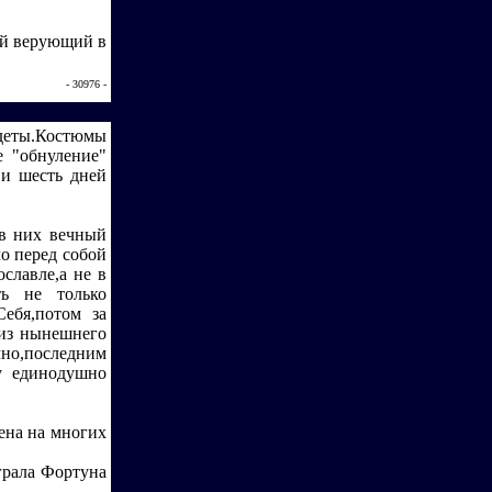
ий верующий в
- 30976 -
адеты.Костюмы
е "обнуление"
 и шесть дней
 в них вечный
ло перед собой
славле,а не в
ть не только
Себя,потом за
 из нынешнего
чно,последним
у единодушно
мена на многих
грала Фортуна