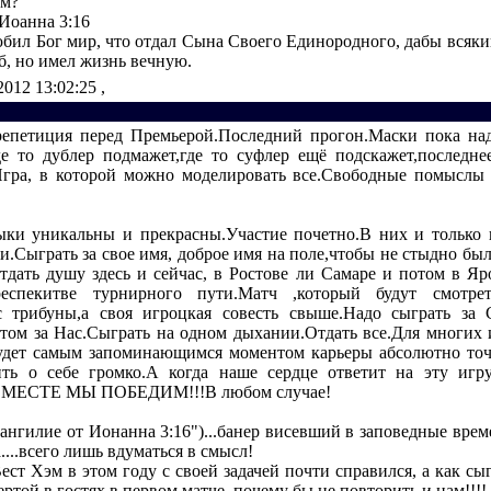
ом?
Иоанна 3:16
юбил Бог мир, что отдал Сына Своего Единородного, дабы всяк
б, но имел жизнь вечную.
2012 13:02:25
,
репетиция перед Премьерой.Последний прогон.Маски пока н
е то дублер подмажет,где то суфлер ещё подскажет,последне
Игра, в которой можно моделировать все.Свободные помыслы
ки уникальны и прекрасны.Участие почетно.В них и только
и.Сыграть за свое имя, доброе имя на поле,чтобы не стыдно бы
тдать душу здесь и сейчас, в Ростове ли Самаре и потом в Яро
еспекитве турнирного пути.Матч ,который будут смотре
 трибуны,а своя игроцкая совесть свыше.Надо сыграть за 
том за Нас.Сыграть на одном дыхании.Отдать все.Для многих
будет самым запоминающимся моментом карьеры абсолютно то
ить о себе громко.А когда наше сердце ответит на эту игр
ВМЕСТЕ МЫ ПОБЕДИМ!!!В любом случае!
вангилие от Ионанна 3:16")...банер висевший в заповедные вре
....всего лишь вдуматься в смысл!
ест Хэм в этом году с своей задачей почти справился, а как сы
ертой в гостях в первом матче ,почему бы не повторить и нам!!!!