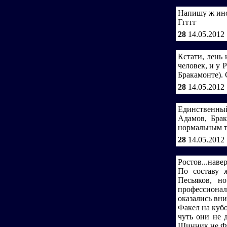
Напишу ж иногд
Ггггг
28
14.05.2012
Кстати, лень
человек, и у 
Бракамонте). 
28
14.05.2012
Единственный
Адамов, Брак
нормальным т
28
14.05.2012
Ростов...наве
По составу ж
Песьяков, н
профессиона
оказались вниз
Факел на кубо
чуть они не 
Шинник не Ф