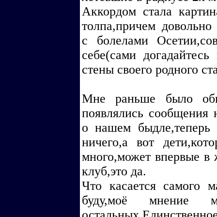
Аккордом стала картин
толпа,причем довольно
с болелами Осетии,со
себе(сами догадайтесь 
стены своего родного ст
Мне раньше было оби
появлялись сообщения 
о нашем быдле,теперь 
ничего,а вот дети,кот
много,может впервые в 
клуб,это да.
Что касается самого м
буду,моё мнение 
остальных.Един