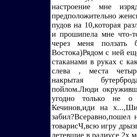
настроение мне изря
предположительно женско
пудов на 10,которая раз
и прошипела мне что-то
через меня ползать 
Востока)Рядом с ней ещ
стаканами в руках с ка
слева , места четыр
накрытая бутербр
пойлом.Люди окруживш
угодно только не о 
Кечинов,иди на х...,Ш
забил?Всеравно,пошел н
товарисЧ,всю игру дрыз
летевшие в радиусе 2х м