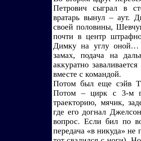
Петрович сыграл в ст
вратарь вынул – аут. Д
своей половины, Шевчук
почти в центр штрафно
Димку на углу оной… 
замах, подача на да
аккуратно заваливается
вместе с командой.
Потом был еще сэйв Тк
Потом – цирк с 3-м г
траекторию, мячик, зад
где его догнал Джелсон
вопрос. Если бил по в
передача «в никуда» не 
тот свалился с ноги). Н