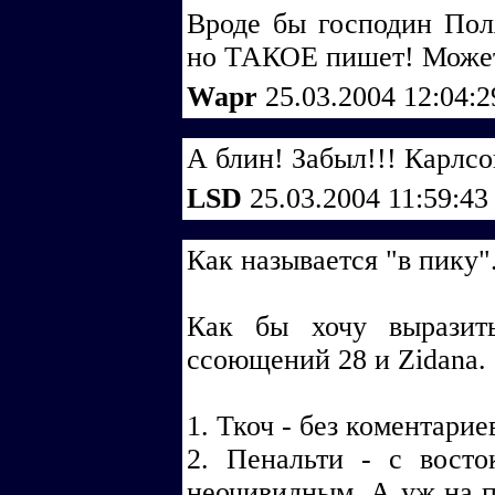
Вроде бы господин Поля
но ТАКОЕ пишет! Может 
Wapr
25.03.2004 12:04:
А блин! Забыл!!! Карлсо
LSD
25.03.2004 11:59:4
Как называется "в пику".
Как бы хочу выразит
ссоющений 28 и Zidana.
1. Ткоч - без коментариев
2. Пенальти - с восто
неочивидным. А уж на п