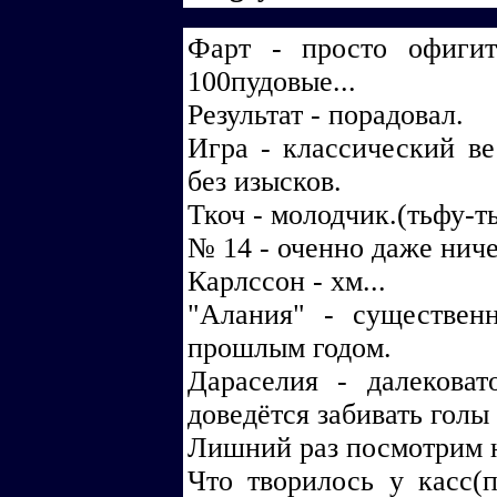
Фарт - просто офиги
100пудовые...
Результат - порадовал.
Игра - классический в
без изысков.
Ткоч - молодчик.(тьфу-т
№ 14 - оченно даже ниче
Карлссон - хм...
"Алания" - существен
прошлым годом.
Дараселия - далекова
доведётся забивать голы
Лишний раз посмотрим 
Что творилось у касс(п