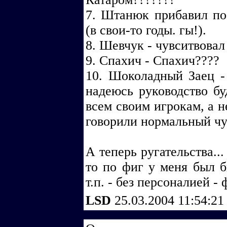
7. Штанюк прибавил по
(в свои-то годы. гы!).
8. Шевчук - чувситвовал
9. Спахич - Спахич????
10. Шоколадный Заец -
надеюсь руководство бу
всем своим игрокам, а н
говорили нормальный чу
А теперь ругательства..
то по фиг у меня был б
т.п. - без персоналией -
LSD
25.03.2004 11:54:2