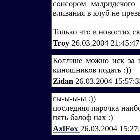
сонсором мадридского
вливания в клуб не прев
Только что в новостях с
Troy
26.03.2004 21:45:4
Коллине можно иск за и
киношников подать :))
Zidan
26.03.2004 15:57:
гы-ы-ы-ы :))
последняя парочка наибо
пять балоф нах :)
AxlFox
26.03.2004 15:27