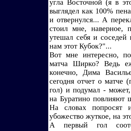
угла Восточной (я в эт
выглядел как 100% пенал
и отвернулся... А перек
стоил мне, наверное, 
утешал себя и соседей 
нам этот Кубок?"...
Вот мне интересно, п
матча Ширко? Ведь е
конечно, Дима Василь
сегодня отчет о матче (
гол) и подумал - може
на Буратино повлияют ш
На словах попросят 
убожество жуткое, на это
А первый гол соотеч