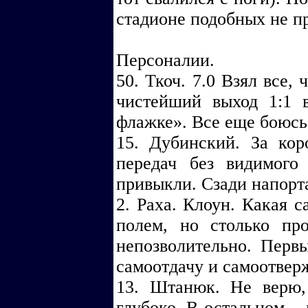
стадионе подобных не
Персоналии.
50. Ткоч. 7.0 Взял все,
чистейший выход 1:1 
флажке». Все еще боюс
15. Дубинский. За кор
передач без видимого
привыкли. Сзади напорта
2. Раха. Клоун. Какая 
полем, но столько пр
непозволительно. Первы
самоотдачу и самоотвер
13. Штанюк. Не верю,
глубоко. В остальном – 