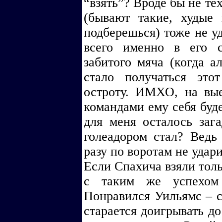
“взять”? Вроде бы не те
(бывают такие, худые
подберешься) тоже не уд
всего именно в его с
забитого мяча (когда а
стало получаться это
остроту. ИМХО, на вы
командами ему себя буде
для меня осталось заг
голеадором стал? Ведь 
разу по воротам не удар
Если Спахича взяли толь
с таким же успехом
Понравился Уильямс – с
старается доигрывать до