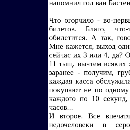
напомнил гол ван Бастен
Что огорчило - во-пер
билетов. Благо, что
обилетится. А так, гово
Мне кажется, выход один
сейчас их 3 или 4, да? 
11 тыщ, вычтем всяких
заранее - получим, груб
каждая касса обслужила
покупают не по одному 
каждого по 10 секунд,
часов...
И второе. Все впечат
недочеловеки в се