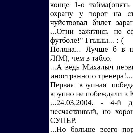
конце 1-о тайма(опять
охрану у ворот на с
чуйствовал билет заран
...Огни зажглись не 
футболе!" Ггыыы... :-(
Поляна... Лучше б в 
Л(М), чем в табло.
...А ведь Михалыч пер
иностранного тренера!...
Первая крупная побе
крупно не побеждали в К
...24.03.2004. - 4-й
несчастливый, но хорош
СУПЕР.
...Но больше всего по