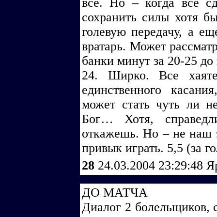
все. Но – когда все с
сохранить силы хотя бы
голевую передачу, а ещ
вратарь. Может рассматр
банки минут за 20-25 до
24. Ширко. Все хаят
единственного касания
может стать чуть ли 
Бог… Хотя, справедл
откажешь. Но – не наш э
привык играть. 5,5 (за го
28
24.03.2004 23:29:48
Я
ДО МАТЧА
Диалог 2 болельщиков, 