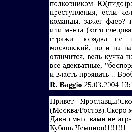
полковником Ю(пидо)р
преступления, если че
команды, зажег фаер? н
или мента (хотя следов
стражи порядка не 
московский, но и на на
отличится, ведь кучка н
все адекватные, "беспор
и власть проявить... Во
R. Baggio
25.03.2004 13
Привет Ярославцы!Ск
(Москва/Ростов).Скоро 
Давно мы с вами не игра
Кубань Чемпион!!!!!!!!