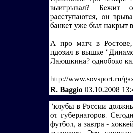
выигрывал? Бежит о
расступаются, он врыв
банкет уже был накрыт в
А про матч в Ростове
пдозил в вышке "Динамо
Лаюшкина? однобоко как
http://www.sovsport.ru/ga
R. Baggio
03.10.2008 13
"клубы в России должн
от губернаторов. Сегод
футбол, а завтра - хокк
выделяет. Это неправ