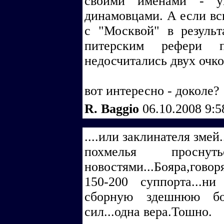
своими именами - у
динамовцами. А если всп
с "Москвой" в резуль
питерским рефери п
недосчитались двух очко
вот интересно - доколе?
R. Baggio
06.10.2008 9:
....или заклинателя змей
похмелья прос
новостями...Бояра,говор
150-200 суппорта...ни
сборную здешнюю бол
сил...одна вера.Тошно.