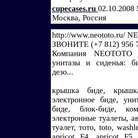
cupecases.ru
02.10.2008 
Москва, Россия
http://www.neototo.ru/
ЗВОНИТЕ (+7 812) 956 
Компания NEOТОТО пр
унитазы и сиденья: би
дезо...
крышка биде, крышка
электронное биде, уни
биде, блок-биде, ком
электронные туалеты, ав
туалет, тото, toto, washle
apricot F4, apricot F