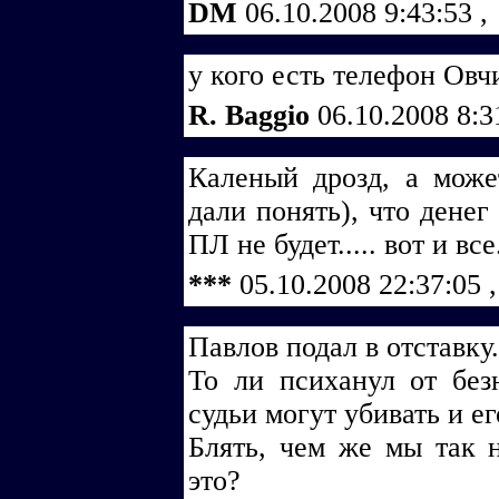
DM
06.10.2008 9:43:53
,
у кого есть телефон Овчи
R. Baggio
06.10.2008 8:
Каленый дрозд, а может
дали понять), что денег
ПЛ не будет..... вот и все
***
05.10.2008 22:37:05
,
Павлов подал в отставку.
То ли психанул от безн
судьи могут убивать и ег
Блять, чем же мы так н
это?