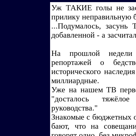
Уж ТАКИЕ голы не засч
прилику неправильную бо
...Подумалось, засунь 
добавленной - а засчитал
На прошлой недели
репортажей о бедств
исторического наследи
миллиардные.
Уже на нашем ТВ перв
"досталось тяжёло
руководства."
Знакомые с бюджетных 
бают, что на совеща
говорят одно, без микроф