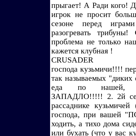
прыгает! А Ради кого! 
игрок не просит боль
сезоне перед играм
разогревать трибуны!
проблема не только на
кажется клубная !
CRUSADER
господа кузьмичи!!!! пе
так называемых "диких ф
еда по нашей, фа
ЗАПАДЛО!!!!! 2. 2й с
рассаднике кузьмичей 
господа, при вашей "
ходить, а тихо дома сид
или бухать (что у вас к