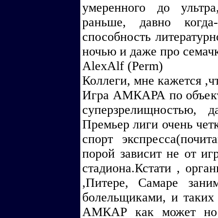
умеренного до ультра
раньше, давно когда
способность литератур
ночью и даже про семач
AlexAlf (Perm)
Коллеги, мне кажется ,ч
Игра АМКАРА по объект
суперзрелищностью, 
Премьер лиги очень четк
спорт экспресса(почит
порой зависит не от иг
стадиона.Кстати , орга
,Питере, Самаре зани
болельщиками, и таких
АМКАР как может но 