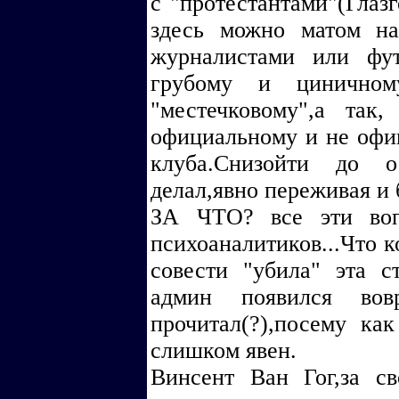
с "протестантами"(Глазг
здесь можно матом н
журналистами или фут
грубому и циничном
"местечковому",а так
официальному и не оф
клуба.Снизойти до оск
делал,явно переживая и 
ЗА ЧТО? все эти воп
психоаналитиков...Что 
совести "убила" эта с
админ появился во
прочитал(?),посему ка
слишком явен.
Винсент Ван Гог,за с