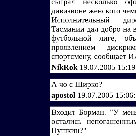
сыграл несколько оф
дивизионе женского чем
Исполнительный ди
Тасмании дал добро на 
футбольной лиге, об
проявлением дискр
спортсмену, сообщает
NikRok
19.07.2005 15:1
А чо с Ширко?
apostol
19.07.2005 15:06
Входит Борман. "У мен
остались непогашенны
Пушкин?"