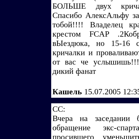
БОЛЬШЕ двух кричало
Спасибо АлексАльфу за 
тобой!!!! Владелец к
крестом FCAP .2Коб
вЫездюка, но 15-16 
кричалки и провалив
от вас че услышишь!!
дикий фанат
Кашель
15.07.2005 12:3
CC:
Вчера на заседании
обращение экс-спарт
просившего уменьши